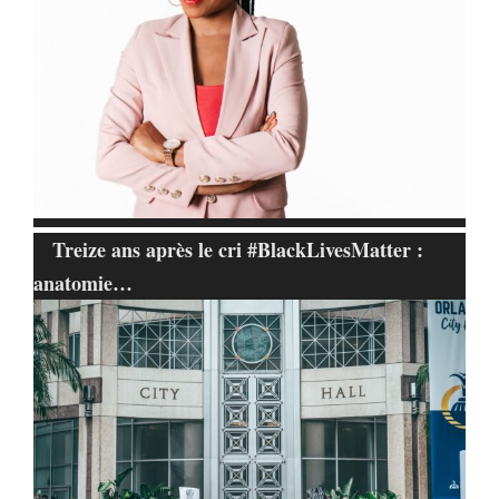
Treize ans après le cri #BlackLivesMatter :
anatomie…