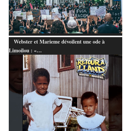
Webster et Marieme dévoilent une ode à
Limoilou : «…