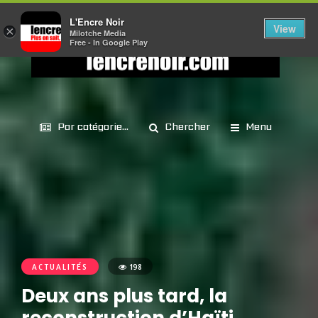
L'Encre Noir
View
×
Milotche Media
Free - In Google Play
Par catégorie...
Chercher
Menu
ACTUALITÉS
198
Deux ans plus tard, la