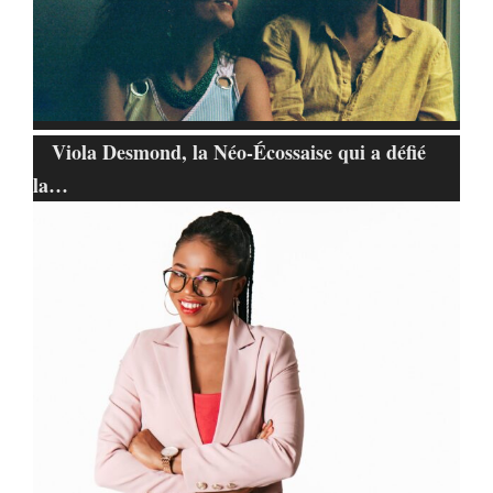
Viola Desmond, la Néo-Écossaise qui a défié
la…