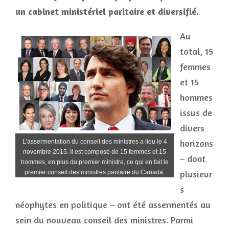
un cabinet ministériel paritaire et diversifié.
Au
total, 15
femmes
et 15
hommes
issus de
divers
horizons
L’assermentation du conseil des ministres a lieu le 4
novembre 2015. Il est composé de 15 femmes et 15
– dont
hommes, en plus du premier ministre, ce qui en fait le
plusieur
premier conseil des ministres paritaire du Canada.
s
néophytes en politique – ont été assermentés au
sein du nouveau conseil des ministres. Parmi