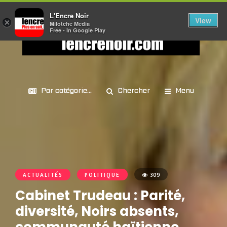
L'Encre Noir
View
×
Milotche Media
Free - In Google Play
Par catégorie...
Chercher
Menu
ACTUALITÉS
POLITIQUE
309
Cabinet Trudeau : Parité,
diversité, Noirs absents,