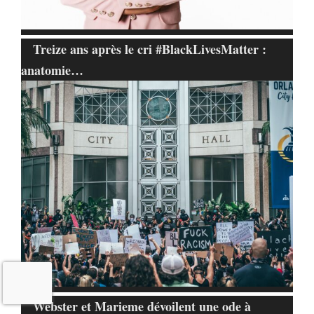
Treize ans après le cri #BlackLivesMatter :
anatomie…
Webster et Marieme dévoilent une ode à