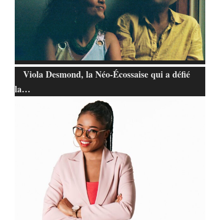
Viola Desmond, la Néo-Écossaise qui a défié
la…