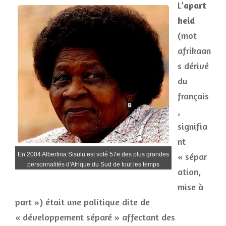
L’
apart
heid
(mot
afrikaan
s dérivé
du
français
,
signifia
nt
En 2004 Albertina Sisulu est voté 57e des plus grandes
« sépar
personnalités d'Afrique du Sud de tout les temps
ation,
mise à
part ») était une politique dite de
« développement séparé » affectant des