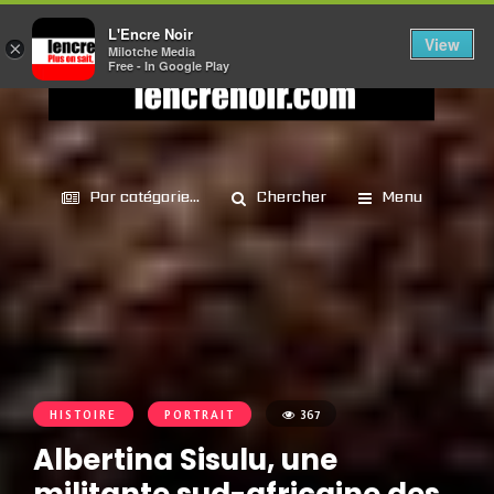
L'Encre Noir
View
×
Milotche Media
Free - In Google Play
Par catégorie...
Chercher
Menu
HISTOIRE
PORTRAIT
367
Albertina Sisulu, une