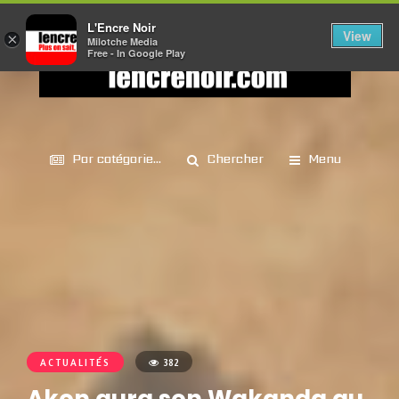
L'Encre Noir
View
×
Milotche Media
Free - In Google Play
Par catégorie...
Chercher
Menu
ACTUALITÉS
382