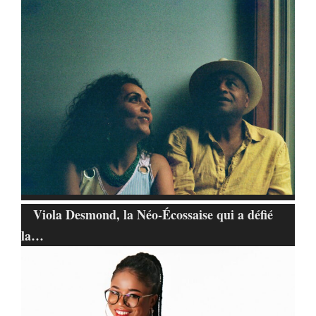
Viola Desmond, la Néo-Écossaise qui a défié
la…