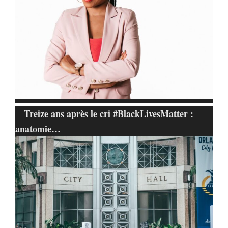
Treize ans après le cri #BlackLivesMatter :
anatomie…