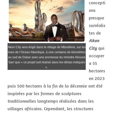
concepti
ons
presque
surréalis
tes de
Akon
City
qui
Akon City sera érigé dans le village de Mbodiène, sur les
rives de l’Océan Atlantique, à une centaine de kilomètres
occuper
au sud de Dakar avec une promesse du ministre Alioune
a 55
Sarr que « ce projet soit réalisé dans les délais indiqués
».
hectares
en 2023
puis 500 hectares à la fin de la décennie ont été
inspirées par les formes de sculptures
traditionnelles longtemps réalisées dans les
villages africains. Cependant, les structures