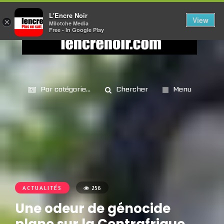
L'Encre Noir
View
×
Milotche Media
Free - In Google Play
Par catégorie...
Chercher
Menu
ACTUALITÉS
256
Une odeur de génocide