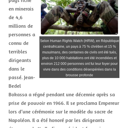
pays riche
en minerais
de 4,6
millions de
personnes a
Selon Human Rights Watch (HRW), en République
connu de
centrafricaine, un pays à 75 % chrétien et 15 %
terribles
musulmans, des centaines de civils ont été tués,
plus de 10 000 habitations ont été incendiées et
dirigeants
environ 212 000 personnes ont fui leur foyer pour
dans le
vivre dans des conditions désespérées dans la
brousse profonde
passé. Jean-
Bedel
Bokassa a régné pendant une décennie après sa
prise de pouvoir en 1966. Il se proclama Empereur
lors d’une cérémonie sur le modèle du sacre de
Napoléon. Il a été honoré par les dirigeants