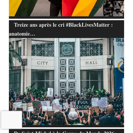
Treize ans après le cri #BlackLivesMatter :
anatomie…