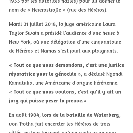
1933 par les autorités nazies) pour lui donner le
nom de « Hererostraße » (rue des Héréros).
Mardi 31 juillet 2018, la juge américaine Laura
Taylor Swain a présidé l’audience d’une heure à
New York, où une délégation d’une cinquantaine
de Héréros et Namas s’est joint aux plaignants.
«
Tout ce que nous demandons, c’est une justice
réparatrice pour le génocide
», a déclaré Ngondi
Kamatuka, une Américaine d’origine hérérienne.
«
Tout ce que nous voulons, c’est qu’il y ait un
jury qui puisse peser la preuve.
»
En août 1904,
lors de la bataille de Waterberg
,
von Trotha fait encercler les Héréros de trois
côtés, ne leur laissant qu’une seule issue pour