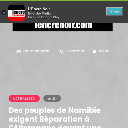
L'Encre Noir
View
×
Milotche Media
Free - In Google Play
Par catégorie...
Chercher
Menu
ACTUALITÉS
217
Des peuples de Namibie
exigent Réparation à