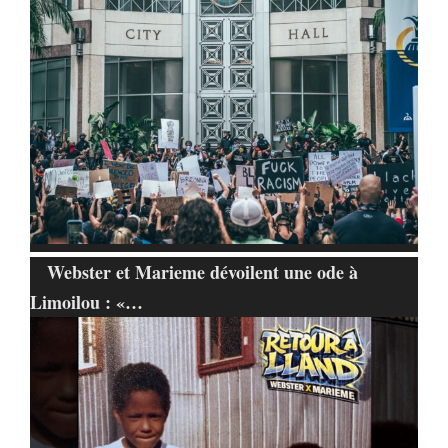
Webster et Marieme dévoilent une ode à
Limoilou : «…