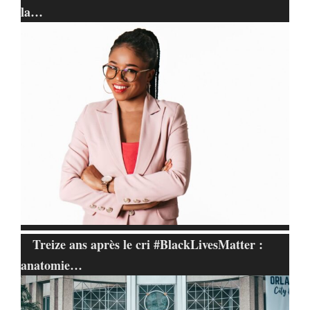
la…
Treize ans après le cri #BlackLivesMatter :
anatomie…