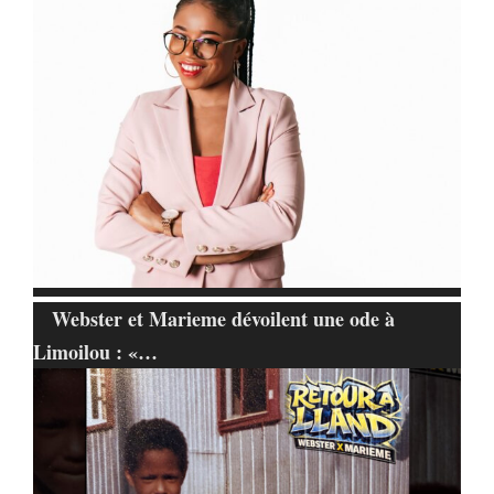
Webster et Marieme dévoilent une ode à
Limoilou : «…