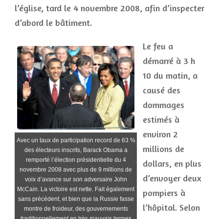
l’église, tard le 4 novembre 2008, afin d’inspecter
d’abord le bâtiment.
Le feu a
démarré à 3 h
10 du matin, a
causé des
dommages
estimés à
environ 2
Avec un taux de participation record de 63 %
millions de
des électeurs inscrits, Barack Obama a
remporté l’élection présidentielle du 4
dollars, en plus
novembre 2008 avec plus de 9 millions de
d’envoyer deux
voix d’avance sur son adversaire John
McCain. La victoire est nette. Fait également
pompiers à
sans précédent, et bien que la Russie fasse
l’hôpital. Selon
montre de froideur, des gouvernements
traditionnellement en très mauvais termes