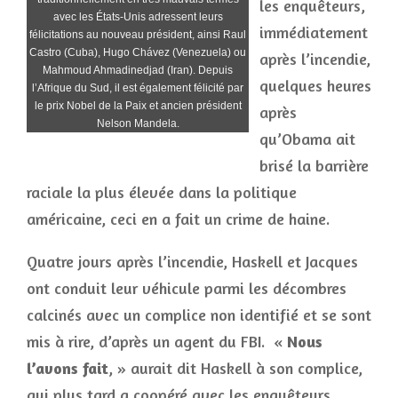
les enquêteurs,
avec les États-Unis adressent leurs
immédiatement
félicitations au nouveau président, ainsi Raul
Castro (Cuba), Hugo Chávez (Venezuela) ou
après l’incendie,
Mahmoud Ahmadinedjad (Iran). Depuis
quelques heures
l’Afrique du Sud, il est également félicité par
le prix Nobel de la Paix et ancien président
après
Nelson Mandela.
qu’Obama ait
brisé la barrière
raciale la plus élevée dans la politique
américaine, ceci en a fait un crime de haine.
Quatre jours après l’incendie, Haskell et Jacques
ont conduit leur véhicule parmi les décombres
calcinés avec un complice non identifié et se sont
mis à rire, d’après un agent du FBI. «
Nous
l’avons fait
, » aurait dit Haskell à son complice,
qui plus tard a coopéré avec les enquêteurs.