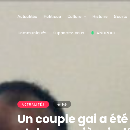
Actualités
Politique
Culture
Histoire
Sports
Communiqués
Supportez-nous
ANDROID
ACTUALITÉS
149
Un couple gai a ét