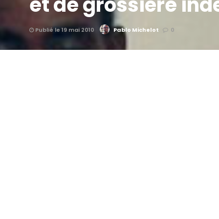
et de grossière in
Publié le 19 mai 2010
Pablo Michelot
0