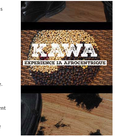
ns
e.
ent
e