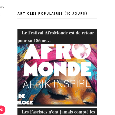
 ».
e
ARTICLES POPULAIRES (10 JOURS)
Le Festival AfroMonde est de retour
pour sa 18ème…
Les Fascistes n’ont jamais compté les