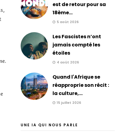
est de retour pour sa
s,
18ème...
t
5 août 2026
Les Fascistes n’ont
jamais compté les
étoiles
me.
4 août 2026
Quand l'Afrique se
réapproprie son récit :
la culture,...
ée
15 juillet 2026
UNE IA QUI NOUS PARLE