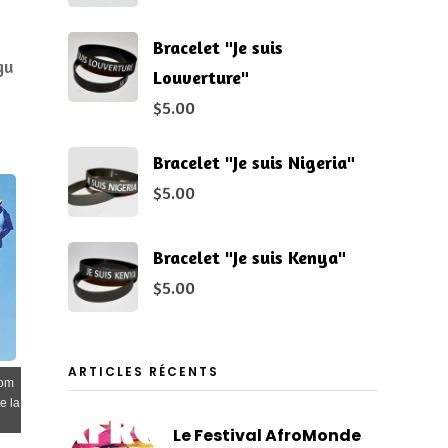
Bracelet "Je suis
gu
Louverture"
$
5.00
Bracelet "Je suis Nigeria"
$
5.00
Bracelet "Je suis Kenya"
$
5.00
ARTICLES RÉCENTS
nom
e la
Le Festival AfroMonde