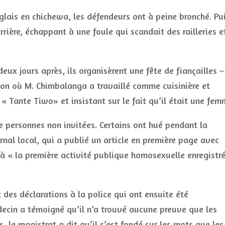
lais en chichewa, les défendeurs ont à peine bronché. Pui
arrière, échappant à une foule qui scandait des railleries e
eux jours après, ils organisèrent une fête de fiançailles –
on où M. Chimbalanga a travaillé comme cuisinière et
Tante Tiwo» et insistant sur le fait qu’il était une fem
de personnes non invitées. Certains ont hué pendant la
rnal local, qui a publié un article en première page avec
 à « la première activité publique homosexuelle enregistr
 des déclarations à la police qui ont ensuite été
ecin a témoigné qu’il n’a trouvé aucune preuve que les
le magistrat a dit qu’il s’est fondé sur les mots que les