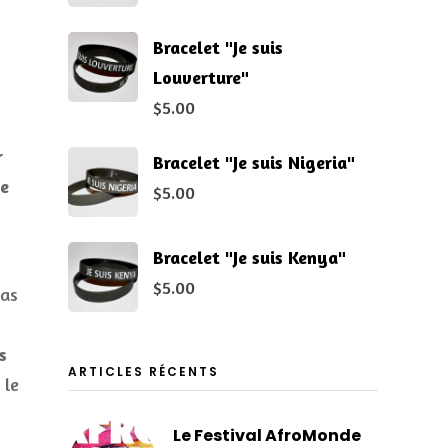
Bracelet "Je suis
Louverture"
$
5.00
r
Bracelet "Je suis Nigeria"
se
$
5.00
Bracelet "Je suis Kenya"
$
5.00
pas
s
ARTICLES RÉCENTS
 le
Le Festival AfroMonde