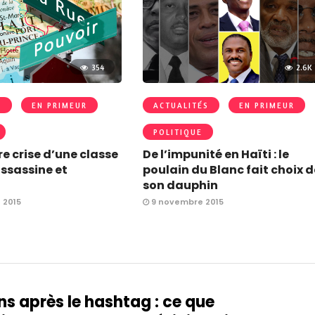
354
2.6K
S
EN PRIMEUR
ACTUALITÉS
EN PRIMEUR
POLITIQUE
ire crise d’une classe
De l’impunité en Haïti : le
assassine et
poulain du Blanc fait choix d
son dauphin
 2015
9 novembre 2015
ns après le hashtag : ce que