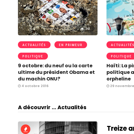
341
ACTUALITÉS
EN PRIMEUR
ACTUALITÉ
POLITIQUE
POLITIQUE
9 octobre: du neuf ou la carte
Haïti: La p
ultime du président Obama et
politique 
du machin ONU?
orpheline
4 octobre 2016
29 novembre
A découvrir ... Actualités
Treize a