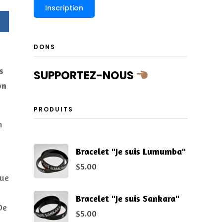
DONS
s
SUPPORTEZ-NOUS
on
PRODUITS
n
Bracelet "Je suis Lumumba"
$
5.00
que
Bracelet "Je suis Sankara"
De
$
5.00