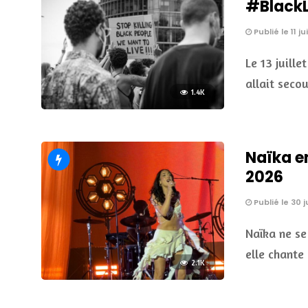
#BlackLi
Publié le 11 ju
Le 13 juille
allait seco
1.4K
Naïka e
2026
Publié le 30 
Naïka ne se
elle chante 
2.1K