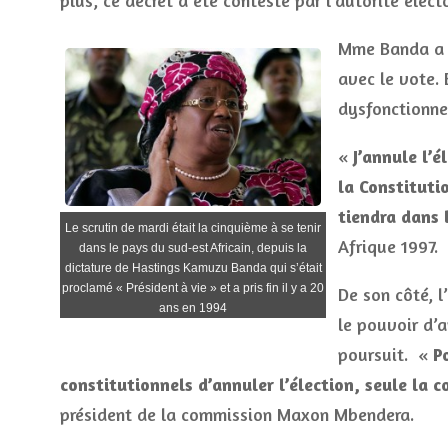
plus, ce décret a été contesté par l’autorité élect
Mme Banda a a
avec le vote. 
dysfonctionne
«
J’annule l’é
la Constitut
tiendra dans 
Le scrutin de mardi était la cinquième à se tenir
Afrique 1997.
dans le pays du sud-est Africain, depuis la
dictature de Hastings Kamuzu Banda qui s’était
proclamé « Président à vie » et a pris fin il y a 20
De son côté, 
ans en 1994
le pouvoir d’
poursuit. «
P
constitutionnels d’annuler l’élection, seule la c
président de la commission Maxon Mbendera.