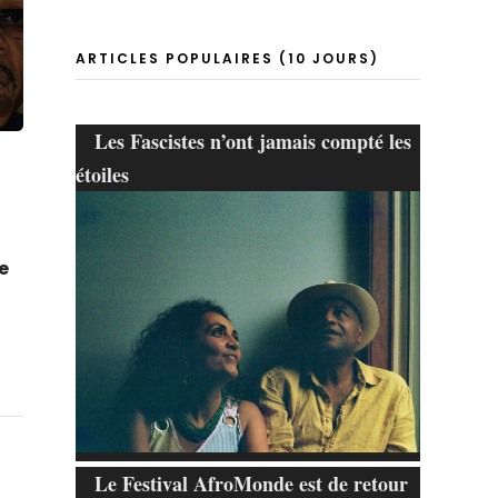
ARTICLES POPULAIRES (10 JOURS)
Les Fascistes n’ont jamais compté les
étoiles
e
Le Festival AfroMonde est de retour