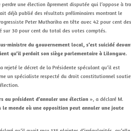
de perdre une élection âprement disputée qui l’oppose à tro
it déjà publié des résultats préliminaires montrant le
rogressiste Peter Mutharika en tête avec 42 pour cent de
é sur 30 pour cent du total des votes comptés.
ous-ministre du gouvernement local, s’est suicidé devan
aient qu’il perdait son siège parlementaire à Lilongwe.
 rejeté le décret de la Présidente spéculant qu’il est
me un spécialiste respecté du droit constitutionnel soutie
élection.
rs au président d’annuler une élection
», a déclaré M.
s le monde où une opposition peut annuler une joute
laré qu’il avait reçu 135 plaintes d’irrégularités, qu’elle