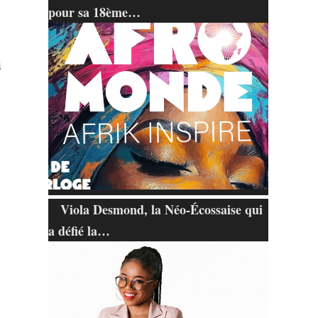
pour sa 18ème…
i
Viola Desmond, la Néo-Écossaise qui
a défié la…