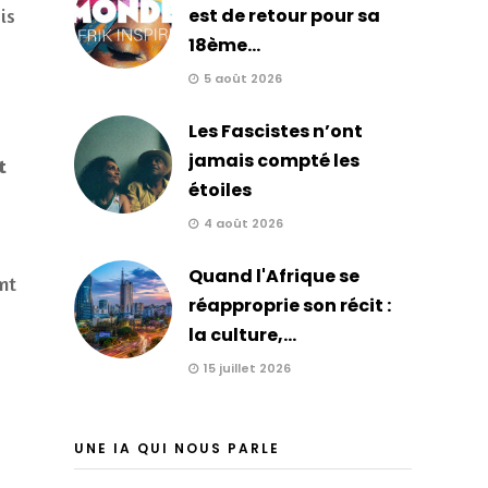
est de retour pour sa
is
18ème...
s
5 août 2026
Les Fascistes n’ont
jamais compté les
t
étoiles
4 août 2026
Quand l'Afrique se
nt
réapproprie son récit :
la culture,...
15 juillet 2026
UNE IA QUI NOUS PARLE