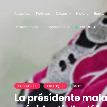
Actualités
Politique
Culture
Histoire
Sports
Communiqués
Supportez-nous
ANDROID
ACTUALITÉS
POLITIQUE
191
La présidente mala