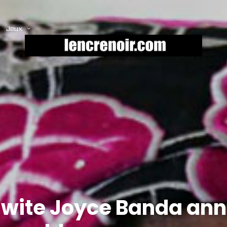
Jeux
wite Joyce Banda annu