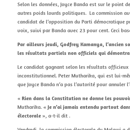
Selon les données, Joyce Banda est sur ​​le point 
autres poids lourds politiques. La commission ava
candidat de l’opposition du Parti démocratique p
voix, suivi par Banda avec 23 pour cent. Ceci bas
Par ailleurs jeudi, Godfrey Kamanya, l’ancien s
les résultats partiels non officiels qui démontr
Le candidat gagnant selon les résultats officieux a
inconstitutionnel. Peter Mutharika, qui est lui-mê
que Joyce Banda n’a pas l’autorité pour annuler l’
«
Rien dans la Constitution ne donne les pouvoi
Mutharika. «
Je n’ai jamais entendu partout dan
électorale
», a-t-il dit .
Vendredi, la commission électorale du Malawi a déc