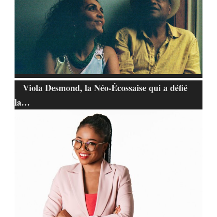
Viola Desmond, la Néo-Écossaise qui a défié
la…