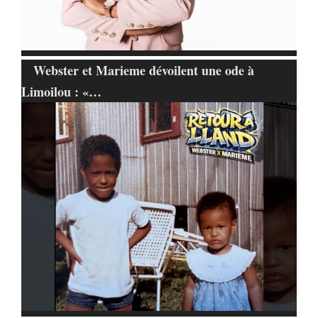
Webster et Marieme dévoilent une ode à
Limoilou : «…