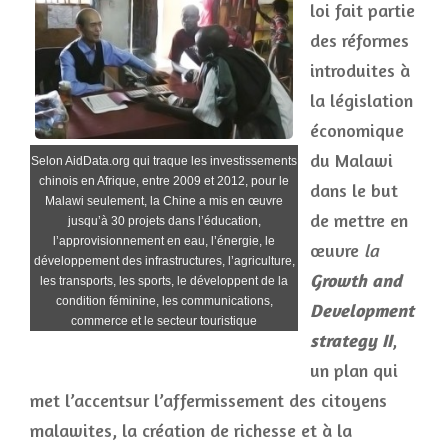
loi fait partie
des réformes
introduites à
la législation
économique
du Malawi
Selon AidData.org qui traque les investissements
chinois en Afrique, entre 2009 et 2012, pour le
dans le but
Malawi seulement, la Chine a mis en œuvre
de mettre en
jusqu’à 30 projets dans l’éducation,
l’approvisionnement en eau, l’énergie, le
œuvre
la
développement des infrastructures, l’agriculture,
Growth and
les transports, les sports, le développent de la
condition féminine, les communications,
Development
commerce et le secteur touristique
strategy II
,
un plan qui
met l’accentsur l’affermissement des citoyens
malawites, la création de richesse et à la