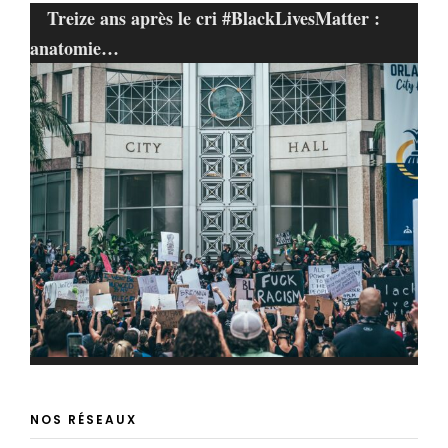
Treize ans après le cri #BlackLivesMatter :
anatomie…
NOS RÉSEAUX