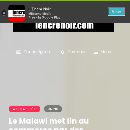
L'Encre Noir
View
×
Milotche Media
Free - In Google Play
Par catégorie...
Chercher
Menu
ACTUALITÉS
218
Le Malawi met fin au