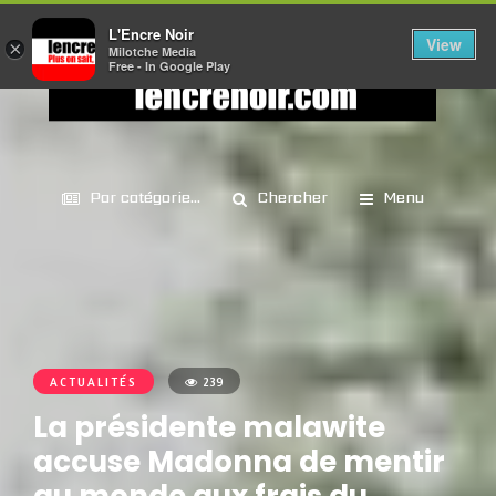
L'Encre Noir
View
×
Milotche Media
Free - In Google Play
Par catégorie...
Chercher
Menu
ACTUALITÉS
239
La présidente malawite
accuse Madonna de mentir