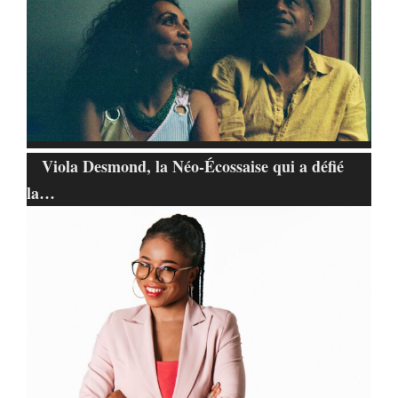
Viola Desmond, la Néo-Écossaise qui a défié
la…