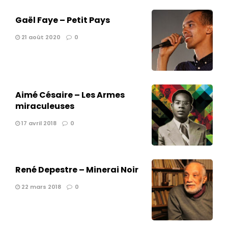
Gaël Faye – Petit Pays
21 août 2020
0
Aimé Césaire – Les Armes
miraculeuses
17 avril 2018
0
René Depestre – Minerai Noir
22 mars 2018
0