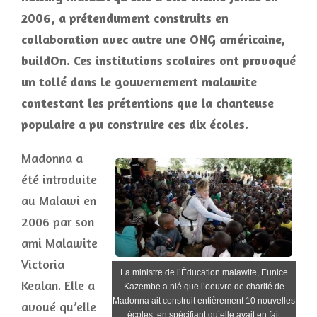
2006, a prétendument construits en
collaboration avec autre une ONG américaine,
buildOn. Ces institutions scolaires ont provoqué
un tollé dans le gouvernement malawite
contestant les prétentions que la chanteuse
populaire a pu construire ces dix écoles.
Madonna a
été introduite
au Malawi en
2006 par son
ami Malawite
Victoria
La ministre de l’Éducation malawite, Eunice
Kealan. Elle a
Kazembe a nié que l’oeuvre de charité de
Madonna ait construit entièrement 10 nouvelles
avoué qu’elle
écoles, en spécifiant qu’elle avait en fait