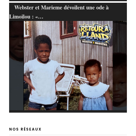
Webster et Marieme dévoilent une ode à
Limoilou : «…
NOS RÉSEAUX