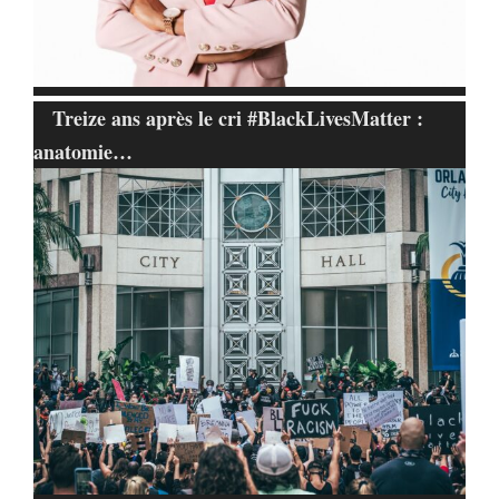
Treize ans après le cri #BlackLivesMatter :
anatomie…