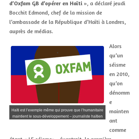
d’Oxfam GB d’opérer en Haïti
», a déclaré jeudi
Bocchit Edmond, chef de la mission de
l’ambassade de la République d’Haïti à Londres,
auprès de médias.
Alors
qu’un
séisme
en 2010,
qu’on
dénomm
e
mainten
Haïti est l’exemple même qui prouve que l’humanitaire
maintient le sous-développement – journaliste haïtien
ant
comme