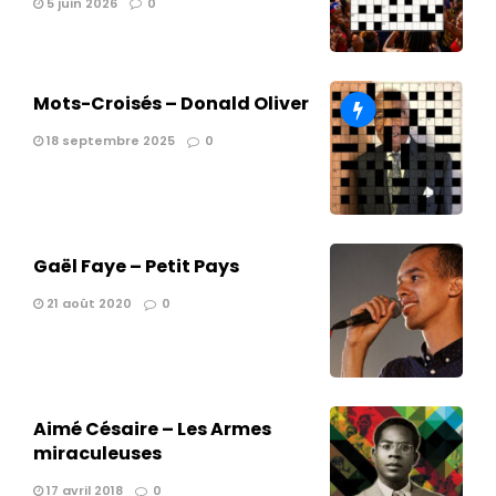
5 juin 2026
0
Mots-Croisés – Donald Oliver
18 septembre 2025
0
Gaël Faye – Petit Pays
21 août 2020
0
Aimé Césaire – Les Armes
miraculeuses
17 avril 2018
0