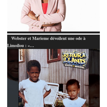
Webster et Marieme dévoilent une ode à
Limoilou : «…