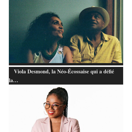
Viola Desmond, la Néo-Écossaise qui a défié
la…