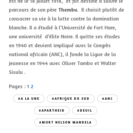
est né le 18 juillet 1918, et fut destiné à suivre le
parcours de son père
Thembu
. Il choisit plutôt de
consacrer sa vie à la lutte contre la domination
blanche. Il a étudié à l’Université de Fort Hare,
une université d’élite Noire. Il quitte ses études
en 1940 et devient impliqué avec le Congrès
national africain (ANC), il fonde la Ligue de la
jeunesse en 1944 avec Oliver Tambo et Walter
Sisulu .
Pages :
1
2
#A LA UNE
#AFRIQUE DU SUD
#ANC
#APARTHEID
#DEUIL
#MORT NELSON MANDELA