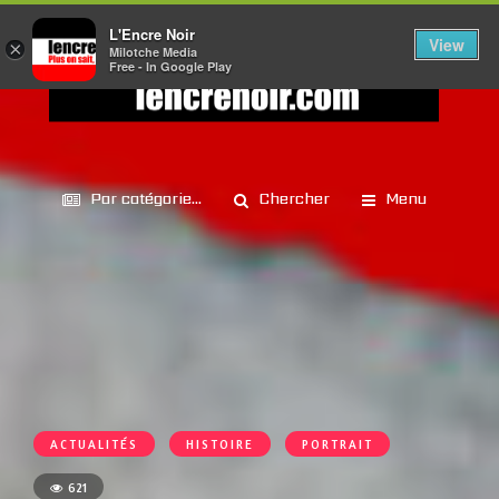
L'Encre Noir
View
×
Milotche Media
Free - In Google Play
Par catégorie...
Chercher
Menu
ACTUALITÉS
HISTOIRE
PORTRAIT
621