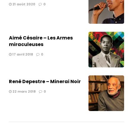
21 août 2020
0
Aimé Césaire – Les Armes
miraculeuses
17 avril 2018
0
René Depestre – Minerai Noir
22 mars 2018
0