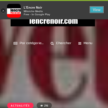
L'Encre Noir
View
×
Milotche Media
Free - In Google Play
Par catégorie...
Chercher
Menu
ACTUALITÉS
216