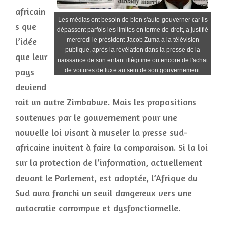
africain
Les médias ont besoin de bien s'auto-gouverner car ils
s que
dépassent parfois les limites en terme de droit, a justifié
l’idée
mercredi le président Jacob Zuma à la télévision
publique, après la révélation dans la presse de la
que leur
naissance de son enfant illégitime ou encore de l'achat
pays
de voitures de luxe au sein de son gouvernement.
deviend
rait un autre Zimbabwe. Mais les propositions
soutenues par le gouvernement pour une
nouvelle loi visant à museler la presse sud-
africaine invitent à faire la comparaison. Si la loi
sur la protection de l’information, actuellement
devant le Parlement, est adoptée, l’Afrique du
Sud aura franchi un seuil dangereux vers une
autocratie corrompue et dysfonctionnelle.