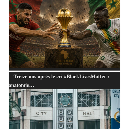
Treize ans après le cri #BlackLivesMatter :
anatomie…