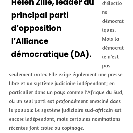
Helen Zille, leader du
d’électio
ns
principal parti
démocrat
d’opposition
iques.
Mais la
l’Alliance
démocrat
démocratique (DA).
ie n’est
pas
seulement voter. Elle exige également une presse
libre et un système judiciaire indépendant; en
particulier dans un pays comme l’Afrique du Sud,
où un seul parti est profondément enraciné dans
le pouvoir. Le système judiciaire sud-africain est
encore indépendant, mais certaines nominations
récentes font croire au copinage.