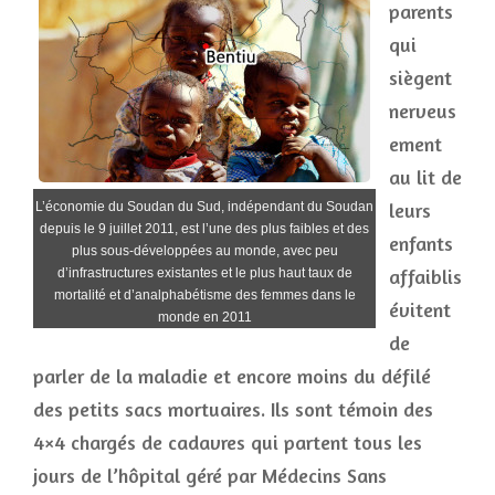
parents
qui
siègent
nerveus
ement
au lit de
leurs
L’économie du Soudan du Sud, indépendant du Soudan
depuis le 9 juillet 2011, est l’une des plus faibles et des
enfants
plus sous-développées au monde, avec peu
affaiblis
d’infrastructures existantes et le plus haut taux de
mortalité et d’analphabétisme des femmes dans le
évitent
monde en 2011
de
parler de la maladie et encore moins du défilé
des petits sacs mortuaires. Ils sont témoin des
4×4 chargés de cadavres qui partent tous les
jours de l’hôpital géré par Médecins Sans