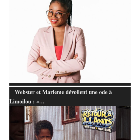
Webster et Marieme dévoilent une ode à
Limoilou : «…