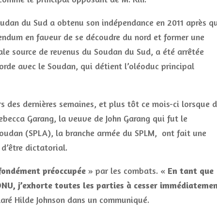
oudan du Sud a obtenu son indépendance en 2011 après q
érendum en faveur de se découdre du nord et former une
pale source de revenus du Soudan du Sud, a été arrêtée
orde avec le Soudan, qui détient l’oléoduc principal
s des dernières semaines, et plus tôt ce mois-ci lorsque 
becca Garang, la veuve de John Garang qui fut le
Soudan (SPLA), la branche armée du SPLM, ont fait une
d’être dictatorial.
fondément préoccupée
» par les combats. «
En tant que
’ONU, j’exhorte toutes les parties à cesser immédiateme
laré Hilde Johnson dans un communiqué.