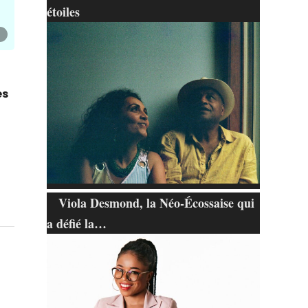
étoiles
es
Viola Desmond, la Néo-Écossaise qui
a défié la…