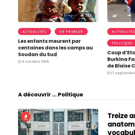
297
ACTUALITÉS
EN PRIMEUR
ACTUALITÉ
Les enfants meurent par
POLITIQUE
centaines dans les camps au
Coup d’Eta
Soudan du Sud
Burkina Fa
4 octobre 2015
de Blaise
17 septembre
A découvrir ... Politique
Treize a
anatomi
vocabul