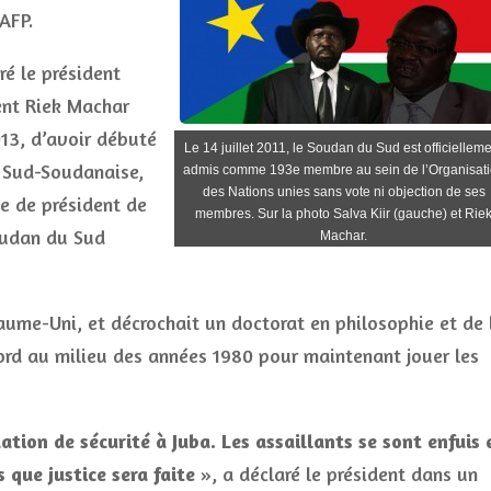
AFP.
ré le président
dent Riek Machar
013, d’avoir débuté
Le 14 juillet 2011, le Soudan du Sud est officiellem
e Sud-Soudanaise,
admis comme 193e membre au sein de l’Organisat
des Nations unies sans vote ni objection de ses
te de président de
membres. Sur la photo Salva Kiir (gauche) et Rie
oudan du Sud
Machar.
yaume-Uni, et décrochait un doctorat en philosophie et de 
ford au milieu des années 1980 pour maintenant jouer les
tion de sécurité à Juba. Les assaillants se sont enfuis 
s que justice sera faite
», a déclaré le président dans un