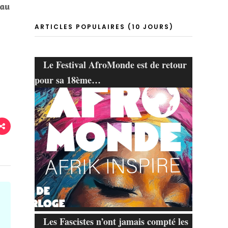
 au
ARTICLES POPULAIRES (10 JOURS)
Le Festival AfroMonde est de retour
pour sa 18ème…
Les Fascistes n’ont jamais compté les