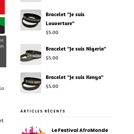
Bracelet "Je suis
Louverture"
$
5.00
ent
ion
Bracelet "Je suis Nigeria"
$
5.00
k
Bracelet "Je suis Kenya"
$
5.00
la
ARTICLES RÉCENTS
et
Le Festival AfroMonde