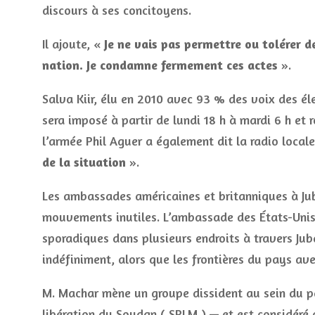
discours à ses concitoyens.
Il ajoute, «
Je ne vais pas permettre ou tolérer d
nation. Je condamne fermement ces actes
».
Salva Kiir, élu en 2010 avec 93 % des voix des él
sera imposé à partir de lundi 18 h à mardi 6 h et 
l’armée Phil Aguer a également dit la radio local
de la situation
».
Les ambassades américaines et britanniques à Jub
mouvements inutiles. L’ambassade des États-Unis 
sporadiques dans plusieurs endroits à travers Juba
indéfiniment, alors que les frontières du pays av
M. Machar mène un groupe dissident au sein du 
libération du Soudan ( SPLM ) — et est considéré 