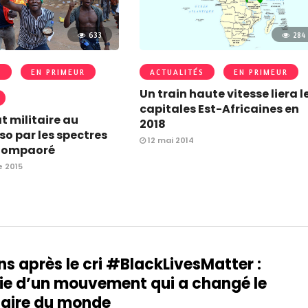
633
284
S
EN PRIMEUR
ACTUALITÉS
EN PRIMEUR
Un train haute vitesse liera l
capitales Est-Africaines en
t militaire au
2018
so par les spectres
12 mai 2014
 Compaoré
 2015
ns après le cri #BlackLivesMatter :
e d’un mouvement qui a changé le
aire du monde