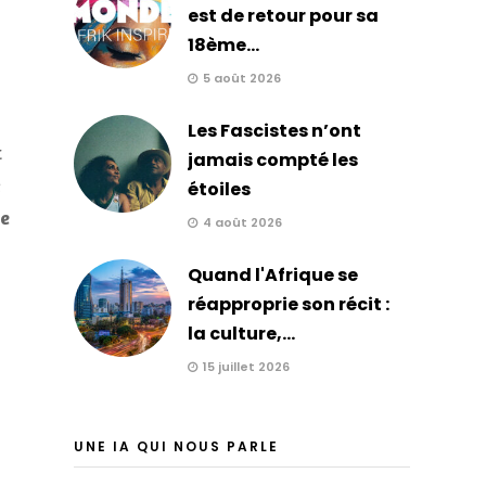
est de retour pour sa
18ème...
5 août 2026
Les Fascistes n’ont
t
jamais compté les
e
étoiles
le
4 août 2026
Quand l'Afrique se
réapproprie son récit :
la culture,...
15 juillet 2026
UNE IA QUI NOUS PARLE