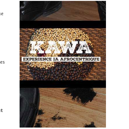
ue
des
nt