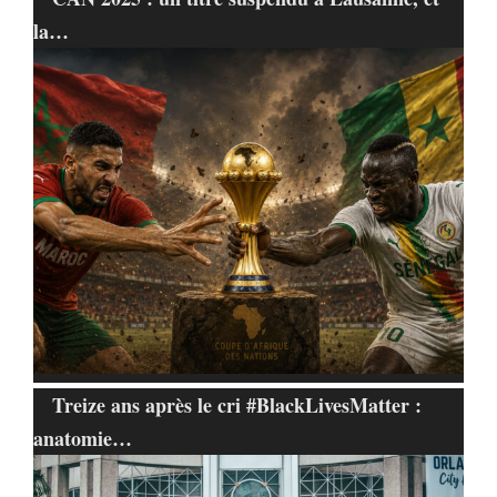
la…
Treize ans après le cri #BlackLivesMatter :
anatomie…