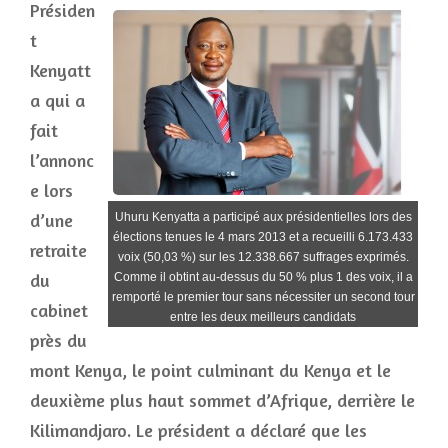
Présiden
t
Kenyatt
a qui a
fait
l’annonc
e lors
d’une
Uhuru Kenyatta a participé aux présidentielles lors des
élections tenues le 4 mars 2013 et a recueilli 6.173.433
retraite
voix (50,03 %) sur les 12.338.667 suffrages exprimés.
du
Comme il obtint au-dessus du 50 % plus 1 des voix, il a
remporté le premier tour sans nécessiter un second tour
cabinet
entre les deux meilleurs candidats
près du
mont Kenya, le point culminant du Kenya et le
deuxième plus haut sommet d’Afrique, derrière le
Kilimandjaro. Le président a déclaré que les