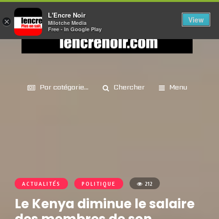
L'Encre Noir
View
×
Milotche Media
Free - In Google Play
Par catégorie...
Chercher
Menu
ACTUALITÉS
POLITIQUE
212
Le Kenya diminue le salaire