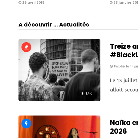
29 avril 2018
28 janvier 20
A découvrir ... Actualités
Treize a
#BlackLi
Publié le 11 ju
Le 13 juille
allait seco
1.4K
Naïka e
2026