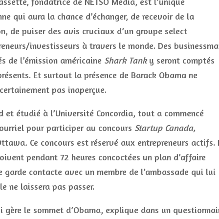
assette, fondatrice de NETSO Media, est l’unique
ne qui aura la chance d’échanger, de recevoir de la
n, de puiser des avis cruciaux d’un groupe select
reneurs/investisseurs à travers le monde. Des businessma
s de l’émission américaine
Shark Tank
y seront comptés
ésents. Et surtout la présence de Barack Obama ne
certainement pas inaperçue.
d et étudié à l’Université Concordia, tout a commencé
courriel pour participer au concours
Startup Canada,
 Ottawa
.
Ce concours est réservé aux entrepreneurs actifs. 
doivent pendant 72 heures concoctées un plan d’affaire
lle garde contacte avec un membre de l’ambassade qui lui
e ne laissera pas passer.
ui gère le sommet d’Obama, explique dans un questionnai