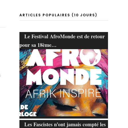
ARTICLES POPULAIRES (10 JOURS)
Le Festival AfroMonde est de retour
pour sa 18ème…
i
Les Fascistes n’ont jamais compté les