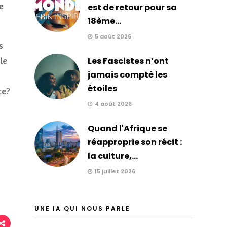
e
est de retour pour sa
18ème...
5 août 2026
s
le
Les Fascistes n’ont
jamais compté les
étoiles
ce?
4 août 2026
Quand l'Afrique se
réapproprie son récit :
la culture,...
15 juillet 2026
UNE IA QUI NOUS PARLE