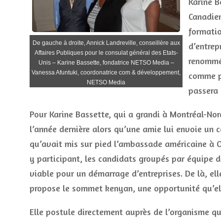
Karine B
Canadien
formatio
De gauche à droite, Annick Landreville, conseillère aux
d’entrep
Affaires Publiques pour le consulat général des Etats-
renommé
Unis – Karine Bassette, fondatrice NETSO Media –
Vanessa Afuntuki, coordonatrice com & développement,
comme pr
NETSO Media
passera 
Pour Karine Bassette, qui a grandi à Montréal-Nor
l’année dernière alors qu’une amie lui envoie un 
qu’avait mis sur pied l’ambassade américaine à
y participant, les candidats groupés par équipe 
viable pour un démarrage d’entreprises. De là, e
propose le sommet kenyan, une opportunité qu’ell
Elle postule directement auprès de l’organisme q