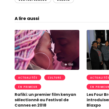
A lire aussi
693
ACTUALITÉS
CULTURE
ACTUALITÉ
EN PRIMEUR
EN PRIMEU
Rafiki: un premier film kenyan
Les Four Br
sélectionné au Festival de
introduise
Cannes en 2018
Blaxpo