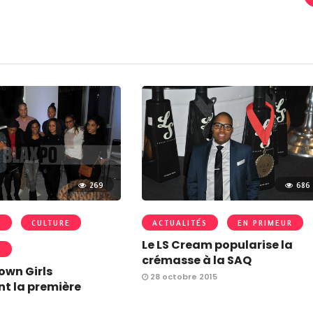
269
686
S
CULTURE
ACTUALITÉS
EN PRIMEUR
Le LS Cream popularise la
R
crémasse à la SAQ
own Girls
28 octobre 2015
nt la première