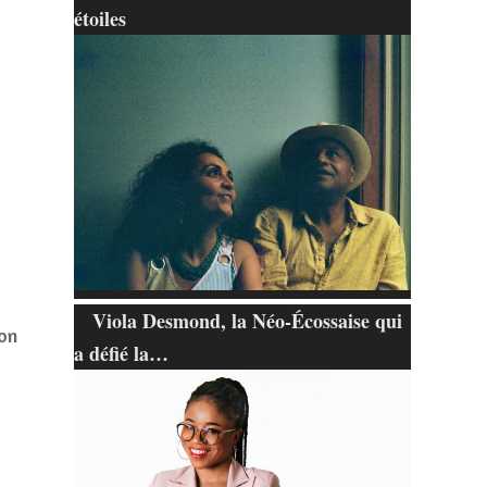
étoiles
Viola Desmond, la Néo-Écossaise qui
on
a défié la…