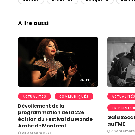
#ARABE
#CONCERT
#MAGHREB
#MON
A lire aussi
333
ACTUALITÉS
COMMUNIQUÉS
ACTUALITÉ
Dévoilement de la
EN PRIMEU
programmation de la 22e
Gala Socan
édition du Festival du Monde
au FME
Arabe de Montréal
7 septembre
24 octobre 2021