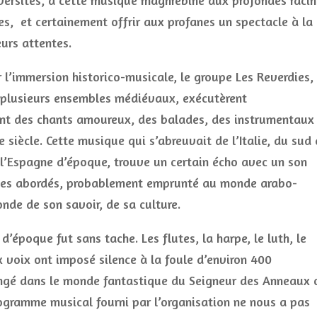
iversités, à cette musique maghrébine aux profondes raci
, et certainement offrir aux profanes un spectacle à la
urs attentes.
 l’immersion historico-musicale, le groupe Les Reverdies,
 plusieurs ensembles médiévaux, exécutèrent
t des chants amoureux, des balades, des instrumentaux
 siècle. Cette musique qui s’abreuvait de l’Italie, du sud
e l’Espagne d’époque, trouve un certain écho avec un son
thmes abordés, probablement emprunté au monde arabo-
nde de son savoir, de sa culture.
époque fut sans tache. Les flutes, la harpe, le luth, le
voix ont imposé silence à la foule d’environ 400
longé dans le monde fantastique du Seigneur des Anneaux 
ogramme musical fourni par l’organisation ne nous a pas