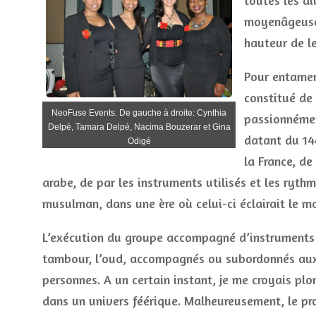
toutes les d
moyenâgeuses
hauteur de le
Pour entamer
constitué de
NeoFuse Events. De gauche à droite: Cynthia
passionnémen
Delpé, Tamara Delpé, Nacima Bouzerar et Gina
datant du 14e
Odigé
la France, d
arabe, de par les instruments utilisés et les ry
musulman, dans une ère où celui-ci éclairait le mo
L’exécution du groupe accompagné d’instruments d’
tambour, l’oud, accompagnés ou subordonnés aux 
personnes. A un certain instant, je me croyais p
dans un univers féérique. Malheureusement, le pr