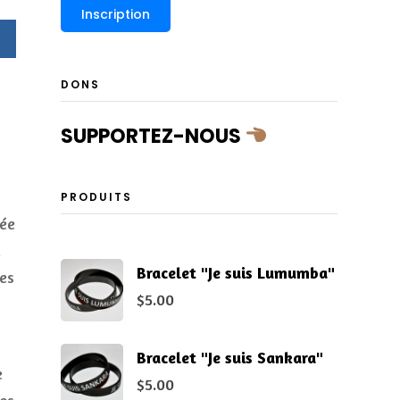
DONS
SUPPORTEZ-NOUS
PRODUITS
tée
,
Bracelet "Je suis Lumumba"
ses
$
5.00
Bracelet "Je suis Sankara"
e
$
5.00