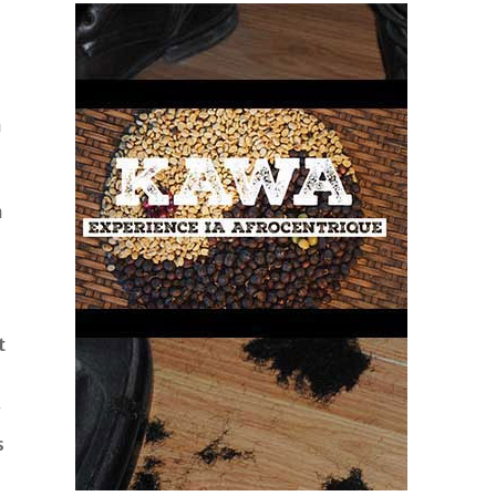
n
n
t
s