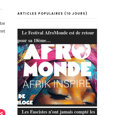
…
ARTICLES POPULAIRES (10 JOURS)
s
tre
ent
Le Festival AfroMonde est de retour
pour sa 18ème…
Les Fascistes n’ont jamais compté les