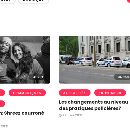
TRÉAL
#MUSIQUE
267
260
S
COMMUNIQUÉS
ACTUALITÉS
EN PRIMEUR
Les changements au niveau
R
des pratiques policières?
: Shreez courroné
27 mai 2021
 2021