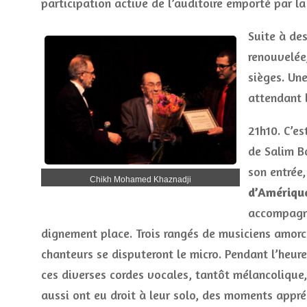
participation active de l’auditoire emporté par l
Suite à des
renouvelée,
sièges. Une
attendant 
21h10. C’e
de Salim B
son entrée
Chikh Mohamed Khaznadji
d’Amériqu
accompagné
dignement place. Trois rangés de musiciens amorce
chanteurs se disputeront le micro. Pendant l’heur
ces diverses cordes vocales, tantôt mélancolique
aussi ont eu droit à leur solo, des moments appré