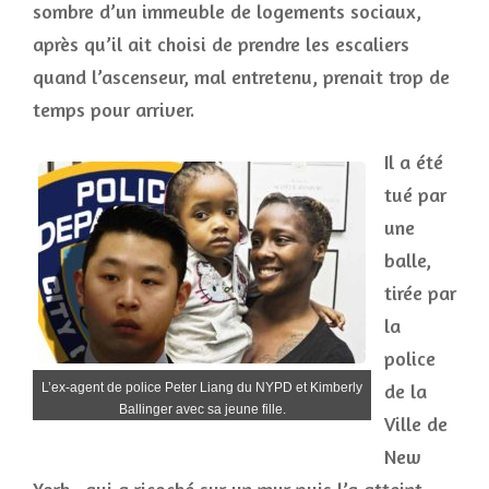
sombre d’un immeuble de logements sociaux,
après qu’il ait choisi de prendre les escaliers
quand l’ascenseur, mal entretenu, prenait trop de
temps pour arriver.
Il a été
tué par
une
balle,
tirée par
la
police
de la
L’ex-agent de police Peter Liang du NYPD et Kimberly
Ballinger avec sa jeune fille.
Ville de
New