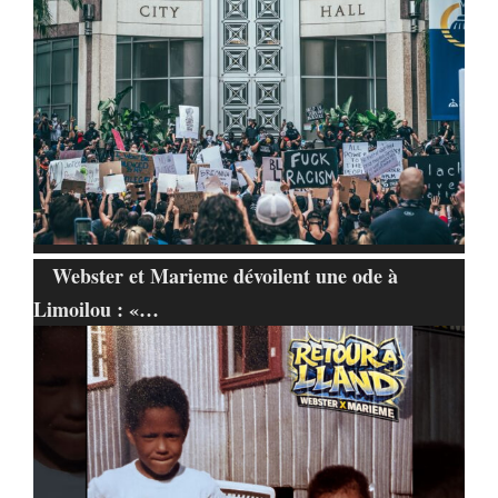
Webster et Marieme dévoilent une ode à
Limoilou : «…