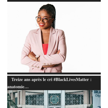
Treize ans après le cri #BlackLivesMatter :
anatomie…