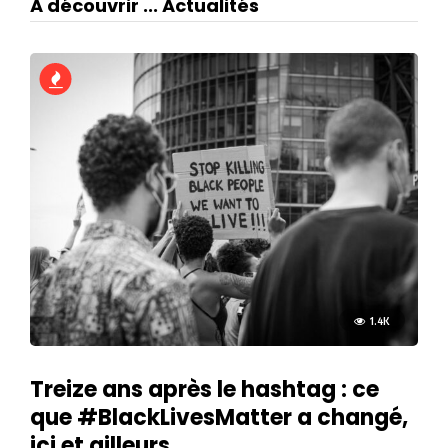
A découvrir ... Actualités
1.4K
Treize ans après le hashtag : ce
que #BlackLivesMatter a changé,
ici et ailleurs