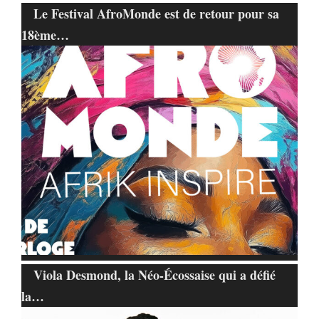
Le Festival AfroMonde est de retour pour sa
18ème…
Viola Desmond, la Néo-Écossaise qui a défié
la…