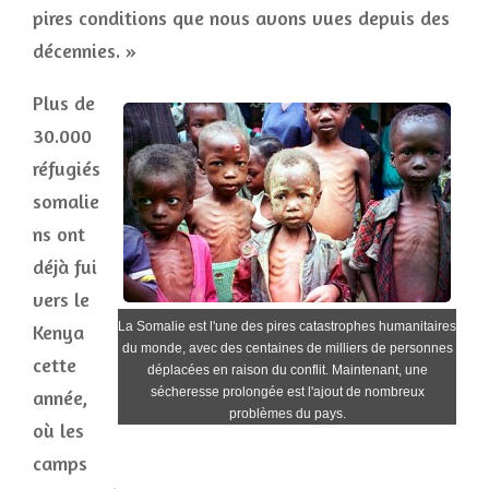
pires conditions que nous avons vues depuis des
décennies. »
Plus de
30.000
réfugiés
somalie
ns ont
déjà fui
vers le
La Somalie est l'une des pires catastrophes humanitaires
Kenya
du monde, avec des centaines de milliers de personnes
cette
déplacées en raison du conflit. Maintenant, une
sécheresse prolongée est l'ajout de nombreux
année,
problèmes du pays.
où les
camps