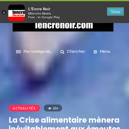
L'Encre Noir
View
×
Milotche Media
Free - In Google Play
Par catégorie...
Chercher
Menu
ACTUALITÉS
254
La Crise alimentaire mènera