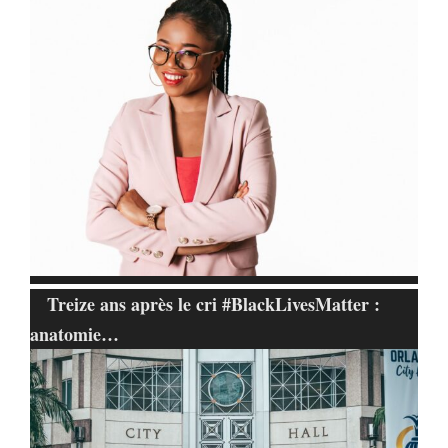
Treize ans après le cri #BlackLivesMatter :
anatomie…