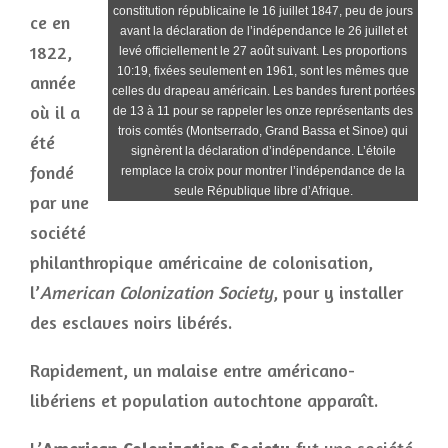
constitution républicaine le 16 juillet 1847, peu de jours
ce en
avant la déclaration de l’indépendance le 26 juillet et
1822,
levé officiellement le 27 août suivant. Les proportions
10:19, fixées seulement en 1961, sont les mêmes que
année
celles du drapeau américain. Les bandes furent portées
où il a
de 13 à 11 pour se rappeler les onze représentants des
trois comtés (Montserrado, Grand Bassa et Sinoe) qui
été
signèrent la déclaration d’indépendance. L’étoile
fondé
remplace la croix pour montrer l’indépendance de la
seule République libre d’Afrique.
par une
société
philanthropique américaine de colonisation,
l’
American Colonization Society
, pour y installer
des esclaves noirs libérés.
Rapidement, un malaise entre américano-
libériens et population autochtone apparaît.