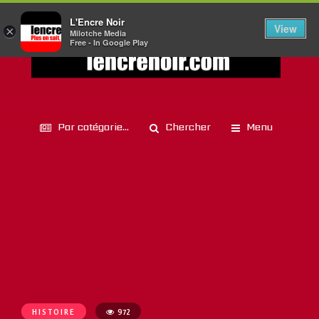
L'Encre Noir
View
×
Milotche Media
Free - In Google Play
Par catégorie...
Chercher
Menu
HISTOIRE
972