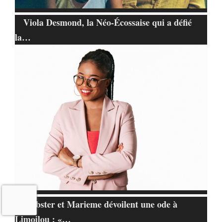
Viola Desmond, la Néo-Écossaise qui a défié
la…
Webster et Marieme dévoilent une ode à
Limoilou : «…