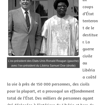
coups
d’État
tenteron
t de le
destitue
r. La
guerre
civile
L’ex-président des Etats-Unis Ronald Reagan (gauche)
au
avec l’ex-président du Libéria Samuel Doe (droite)
Libéria
a coûté
la vie à près de 150 000 personnes, des civils
pour la plupart, et a provoqué un effondrement
total de l’État. Des milliers de personnes ayant