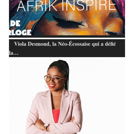
Viola Desmond, la Néo-Écossaise qui a défié
la…