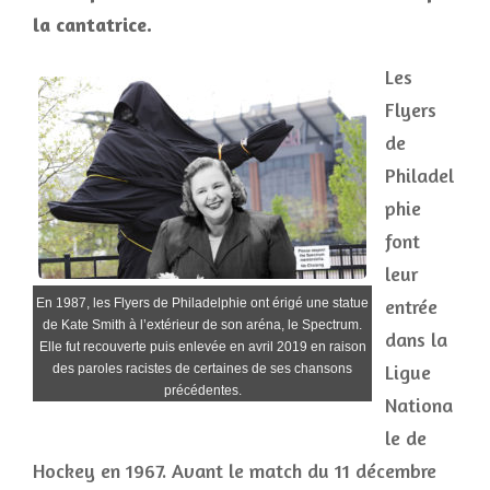
la cantatrice.
Les
Flyers
de
Philadel
phie
font
leur
entrée
En 1987, les Flyers de Philadelphie ont érigé une statue
de Kate Smith à l’extérieur de son aréna, le Spectrum.
dans la
Elle fut recouverte puis enlevée en avril 2019 en raison
Ligue
des paroles racistes de certaines de ses chansons
précédentes.
Nationa
le de
Hockey en 1967. Avant le match du 11 décembre