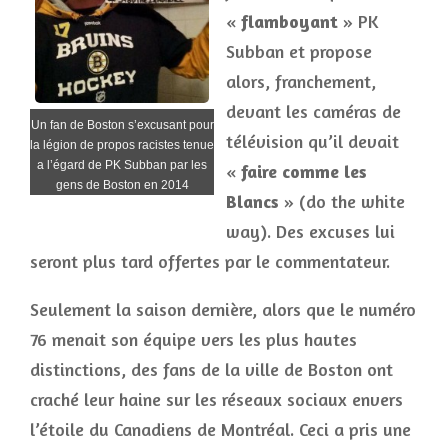
«
flamboyant
» PK
Subban et propose
alors, franchement,
devant les caméras de
Un fan de Boston s’excusant pour
télévision qu’il devait
la légion de propos racistes tenue
a l’égard de PK Subban par les
«
faire comme les
gens de Boston en 2014
Blancs
» (do the white
way). Des excuses lui
seront plus tard offertes par le commentateur.
Seulement la saison dernière, alors que le numéro
76 menait son équipe vers les plus hautes
distinctions, des fans de la ville de Boston ont
craché leur haine sur les réseaux sociaux envers
l’étoile du Canadiens de Montréal. Ceci a pris une