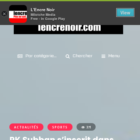
L'Encre Noir
View
×
Milotche Media
Free - In Google Play
Par catégorie...
Chercher
Menu
ACTUALITÉS
SPORTS
371