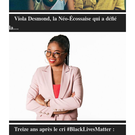
Viola Desmond, la Néo-Écossaise qui a défié
la…
Treize ans après le cri #BlackLivesMatter :