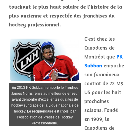
touchant le plus haut salaire de l’histoire de la
plus ancienne et respectée des franchises du
hockey professionnel.
C’est chez les
Canadiens de
Montréal que
PK
Subban
empoche
son faramineux
contrat de 72 M$
En 2013 PK Subban remporte le Trophée
US pour les huit
James Norris remis au meilleur défenseur
ayant démontré d’excellentes qualités de
prochaines
hockey sur glace de la Ligue nationale de
saisons. Fondé
hockey. Le recipiendaire est choisi par
l’Association de Presse de Hockey
en 1909, le
Professionnelle.
Canadiens de