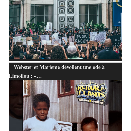
Webster et Marieme dévoilent une ode à
Limoilou : «…