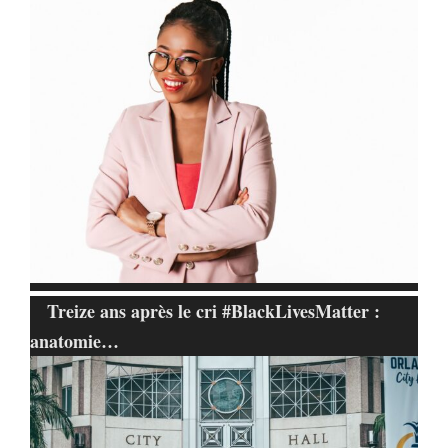
Treize ans après le cri #BlackLivesMatter :
anatomie…