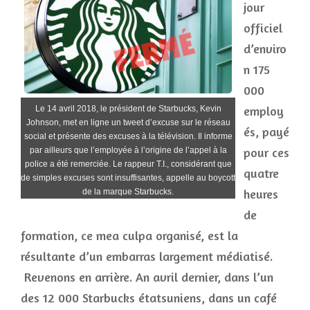
jour
officiel
d’enviro
n 175
000
employ
Le 14 avril 2018, le président de Starbucks, Kevin
Johnson, met en ligne un tweet d’excuse sur le réseau
és, payé
social et présente des excuses à la télévision. Il informe
pour ces
par ailleurs que l’employée à l’origine de l’appel à la
police a été remerciée. Le rappeur T.I., considérant que
quatre
de simples excuses sont insuffisantes, appelle au boycott
heures
de la marque Starbucks.
de
formation, ce mea culpa organisé, est la
résultante d’un embarras largement médiatisé.
Revenons en arrière. An avril dernier, dans l’un
des 12 000 Starbucks étatsuniens, dans un café