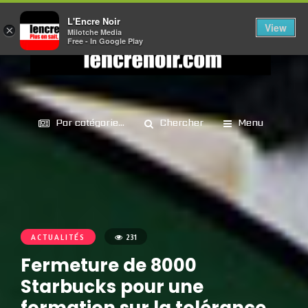
L'Encre Noir
View
×
Milotche Media
Free - In Google Play
Par catégorie...
Chercher
Menu
ACTUALITÉS
231
Fermeture de 8000
Starbucks pour une