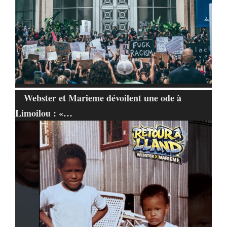
Webster et Marieme dévoilent une ode à
Limoilou : «…