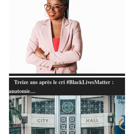
Treize ans après le cri #BlackLivesMatter :
anatomie…