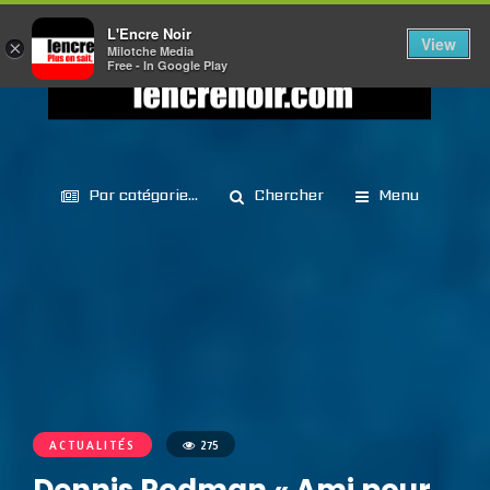
L'Encre Noir
View
×
Milotche Media
Free - In Google Play
Par catégorie...
Chercher
Menu
ACTUALITÉS
275