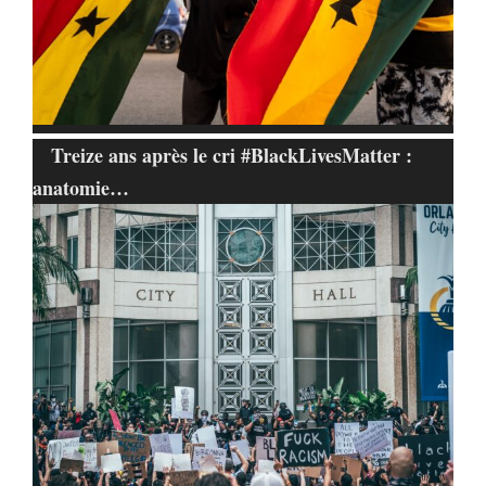
Treize ans après le cri #BlackLivesMatter :
anatomie…