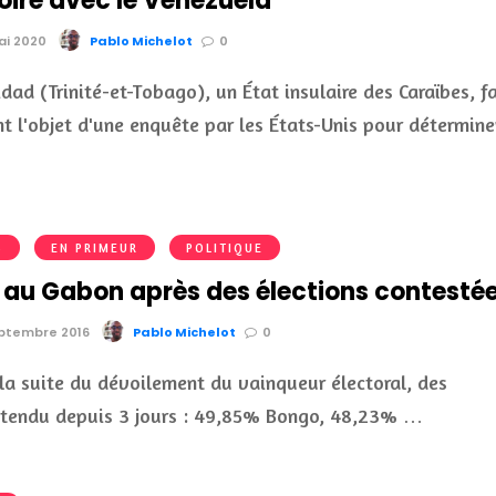
oire avec le Venezuela
ai 2020
Pablo Michelot
0
nidad (Trinité-et-Tobago), un État insulaire des Caraïbes, fa
t l'objet d'une enquête par les États-Unis pour détermine
S
EN PRIMEUR
POLITIQUE
e au Gabon après des élections contesté
eptembre 2016
Pablo Michelot
0
 la suite du dévoilement du vainqueur électoral, des
attendu depuis 3 jours : 49,85% Bongo, 48,23% …