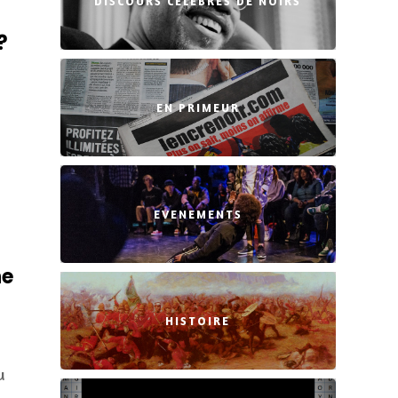
DISCOURS CÉLÈBRES DE NOIRS
?
EN PRIMEUR
EVENEMENTS
ne
HISTOIRE
u