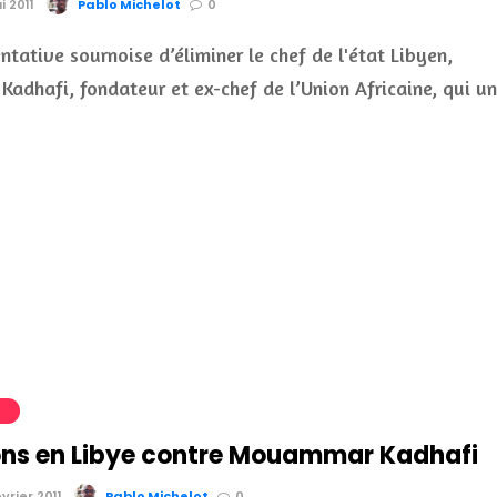
i 2011
Pablo Michelot
0
ntative sournoise d’éliminer le chef de l'état Libyen,
dhafi, fondateur et ex-chef de l’Union Africaine, qui u
S
ons en Libye contre Mouammar Kadhafi
évrier 2011
Pablo Michelot
0