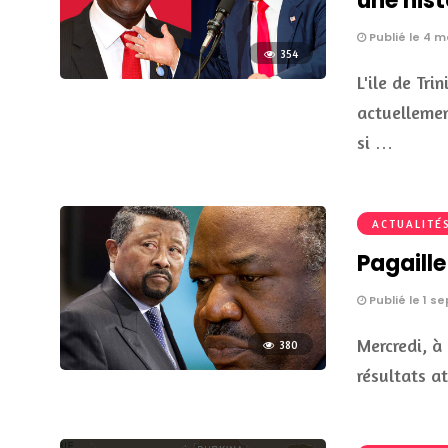
une hist
Publié le 4 m
354
L'ile de Tri
actuellemen
si …
ACTUALITÉ
Pagaill
Publié le 1 s
Mercredi, à
380
résultats 