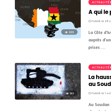
ACTUALITÉ
A qui le
Publié le 28
La Côte d'I
599
auprès d'un
prises …
ACTUALITÉ
La hauss
au Sou
Publié le 1 o
167
Au Soudan 3