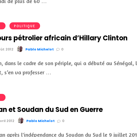
ndi de plus de 60 …
S
POLITIQUE
urs pétrolier africain d’Hillary Clinton
oût 2012
Pablo Michelot
0
, dans le cadre de son périple, qui a débuté au Sénégal, 
t, s’en va professer …
S
an et Soudan du Sud en Guerre
vril 2012
Pablo Michelot
0
an après l'indépendance du Soudan du Sud le 9 juillet 201