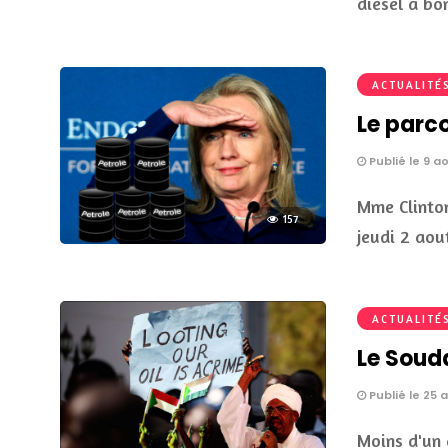
diesel a bo
ACTUALITÉ
Le parco
Publié le 9 a
Mme Clinton
157
jeudi 2 aou
ACTUALITÉ
Le Soud
Publié le 25 a
Moins d'un 