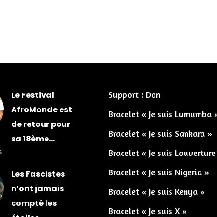
Support : Don
Le Festival
AfroMonde est
Bracelet « Je suis Lumumba 
de retour pour
Bracelet « Je suis Sankara »
sa 18ème...
Bracelet « Je suis Louverture
6
Bracelet « Je suis Nigeria »
Les Fascistes
n’ont jamais
Bracelet « Je suis Kenya »
compté les
Bracelet « Je suis X »