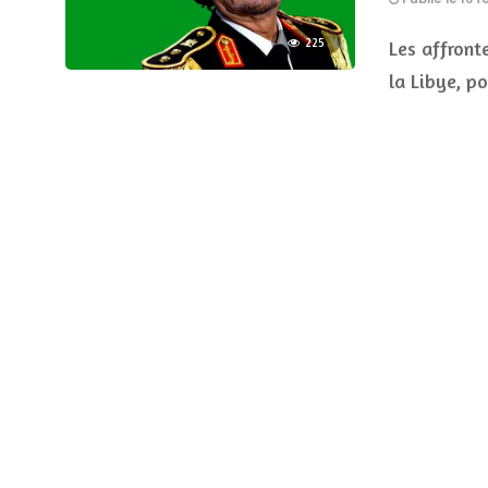
225
Les affront
la Libye, p