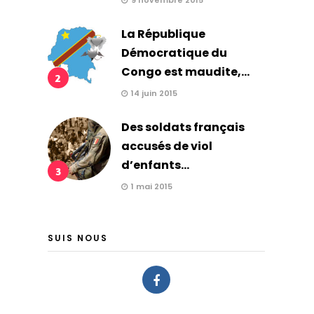
9 novembre 2015
La République
Démocratique du
n
Congo est maudite,...
2
14 juin 2015
Des soldats français
accusés de viol
d’enfants...
3
1 mai 2015
SUIS NOUS