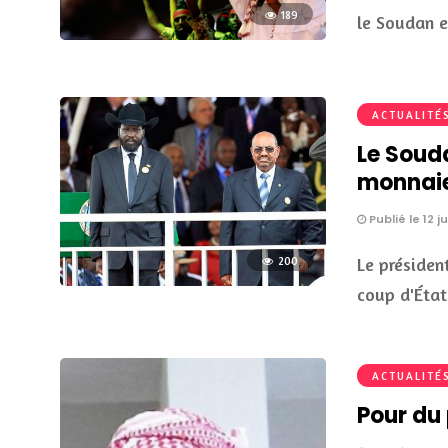
189
le Soudan 
ACTUALITÉ
Le Soud
monnai
Publié le 12 ju
Le présiden
200
coup d'État
ACTUALITÉ
Pour du 