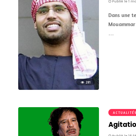
Publié le 1 ma
Dans une te
Mouammar Ka
…
281
ACTUALITÉ
Agitati
Publié le 16 f