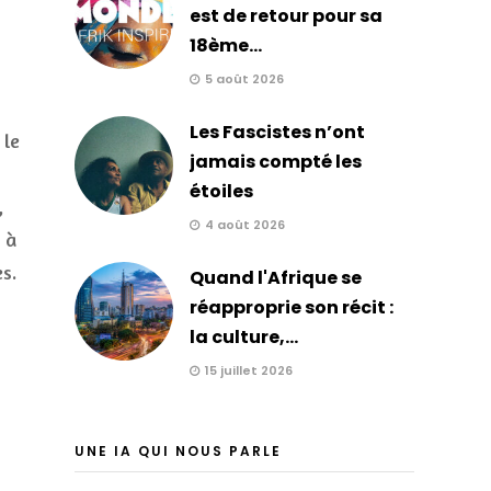
est de retour pour sa
18ème...
5 août 2026
Les Fascistes n’ont
 le
jamais compté les
étoiles
,
4 août 2026
 à
s.
Quand l'Afrique se
réapproprie son récit :
la culture,...
15 juillet 2026
UNE IA QUI NOUS PARLE