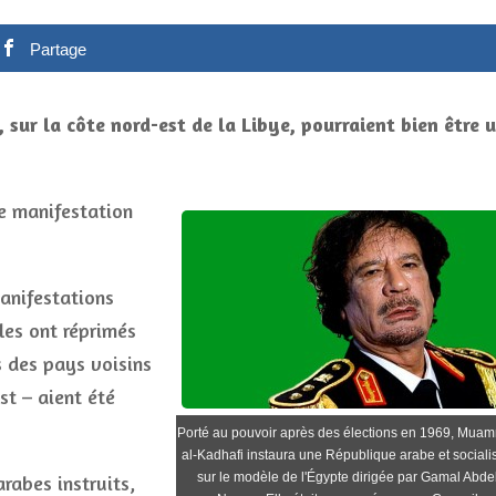
Partage
sur la côte nord-est de la Libye, pourraient bien être 
e manifestation
manifestations
les ont réprimés
s des pays voisins
Est – aient été
Porté au pouvoir après des élections en 1969, Mua
al-Kadhafi instaura une République arabe et socialis
sur le modèle de l'Égypte dirigée par Gamal Abde
rabes instruits,