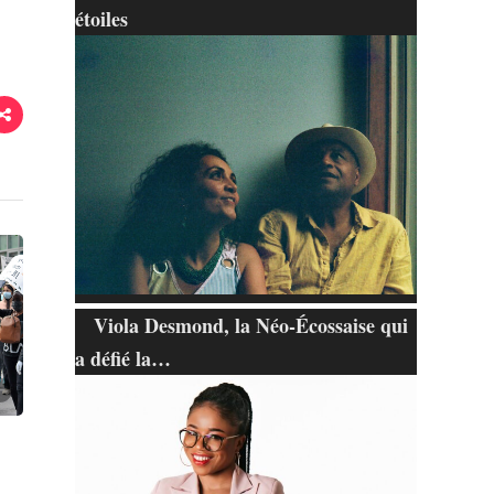
étoiles
Viola Desmond, la Néo-Écossaise qui
a défié la…