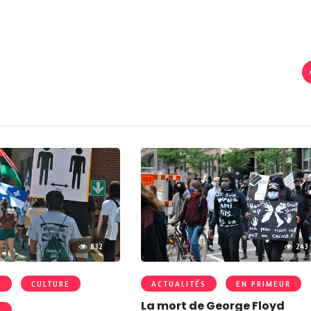
832
243
S
CULTURE
ACTUALITÉS
EN PRIMEUR
La mort de George Floyd
R