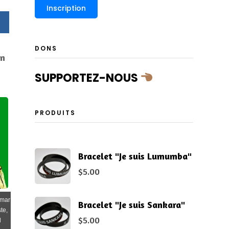
DONS
un
SUPPORTEZ-NOUS
PRODUITS
Bracelet "Je suis Lumumba"
$
5.00
mmar
Bracelet "Je suis Sankara"
te,
$
5.00
l