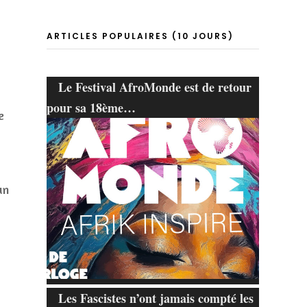
ARTICLES POPULAIRES (10 JOURS)
Le Festival AfroMonde est de retour
pour sa 18ème…
e
un
Les Fascistes n’ont jamais compté les