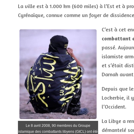
La ville est à 1.000 km (600 miles) à l’Est et à 
Cyrénaïque, connue comme un foyer de dissidence 
C’est à cet en
combattant e
passé. Aujour
islamiste arm
et s’était di
Darnah avant 
Depuis que le
Lockerbie, il 
l’Occident.
La Libye a re
Le 8 avril 2008, 90 membres du Groupe
démantelé so
islamique des combattants libyens (GICL) ont été