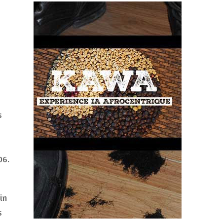
s
06.
in
s