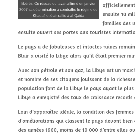
libérés. Ce réseau qui avait affirmé en janvier
officiellemen
2007 sa détermination à combattre le régime de
ensuite 10 mi
Khadafi et était rallié à al-Qaida
familles des v
ensuite ouvert ses portes aux touristes internati
Le pays a de fabuleuses et intactes ruines romai
Blair a visité la Libye alors qu’il était premier mi
Avec son pétrole et son gaz, la Libye est un mar
et nombre de ses citoyens jouissent de la richesse
population font de la Libye le pays ayant le plus
Libye a enregistré des taux de croissance record
Loin d’apparaître idéale, la condition des femmes
d’améliorations qui classent le pays devant bien 
des années 1960, moins de 10 000 d’entre elles a