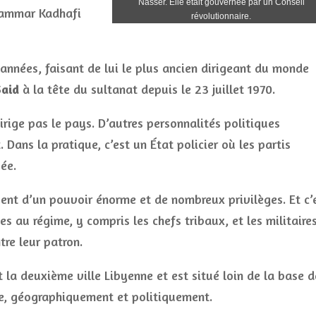
Nasser. Elle était gouvernée par un Conseil
uammar Kadhafi
révolutionnaire.
nées, faisant de lui le plus ancien dirigeant du monde
Said
à la tête du sultanat depuis le 23 juillet 1970.
irige pas le pays. D’autres personnalités politiques
t. Dans la pratique, c’est un État policier où les partis
sée.
ent d’un pouvoir énorme et de nombreux privilèges. Et c’
s au régime, y compris les chefs tribaux, et les militaire
tre leur patron.
t la deuxième ville Libyenne et est situé loin de la base d
e, géographiquement et politiquement.