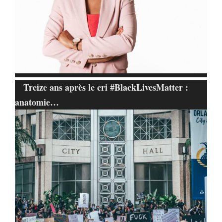
Treize ans après le cri #BlackLivesMatter :
anatomie…