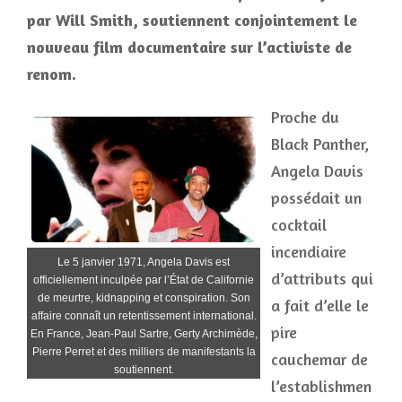
par Will Smith, soutiennent conjointement le
nouveau film documentaire sur l’activiste de
renom.
Proche du
Black Panther,
Angela Davis
possédait un
cocktail
incendiaire
Le 5 janvier 1971, Angela Davis est
d’attributs qui
officiellement inculpée par l’État de Californie
de meurtre, kidnapping et conspiration. Son
a fait d’elle le
affaire connaît un retentissement international.
pire
En France, Jean-Paul Sartre, Gerty Archimède,
Pierre Perret et des milliers de manifestants la
cauchemar de
soutiennent.
l’establishmen