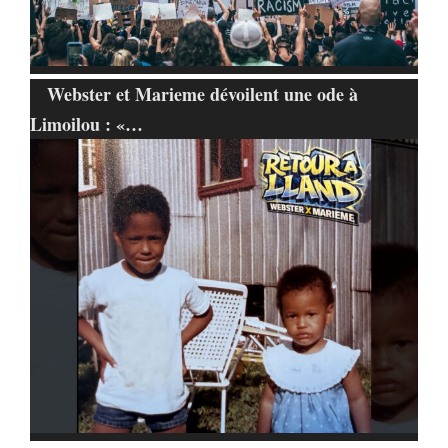
Webster et Marieme dévoilent une ode à
Limoilou : «…