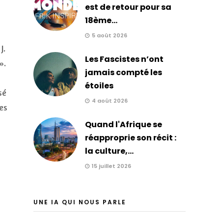
est de retour pour sa
18ème...
5 août 2026
J.
Les Fascistes n’ont
».
jamais compté les
étoiles
sé
4 août 2026
es
Quand l'Afrique se
réapproprie son récit :
la culture,...
15 juillet 2026
UNE IA QUI NOUS PARLE