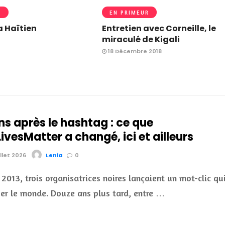
R
EN PRIMEUR
 Haïtien
Entretien avec Corneille, le
miraculé de Kigali
18 Décembre 2018
ns après le hashtag : ce que
vesMatter a changé, ici et ailleurs
illet 2026
Lenia
0
t 2013, trois organisatrices noires lançaient un mot-clic qu
uer le monde. Douze ans plus tard, entre …