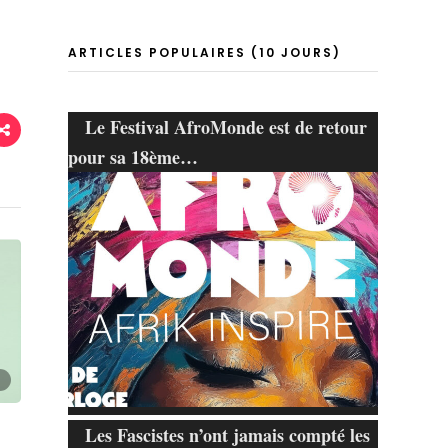
ARTICLES POPULAIRES (10 JOURS)
Le Festival AfroMonde est de retour
pour sa 18ème…
Les Fascistes n’ont jamais compté les