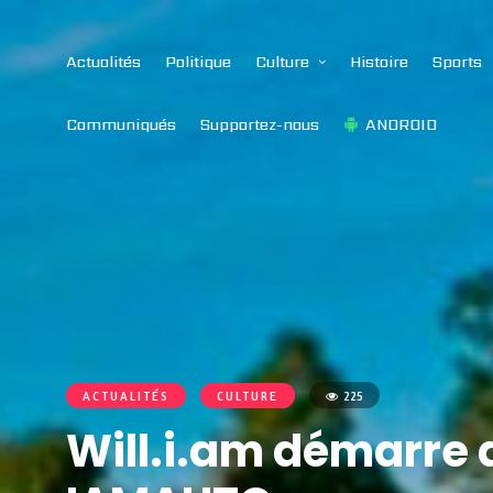
Actualités
Politique
Culture
Histoire
Sports
Communiqués
Supportez-nous
ANDROID
ACTUALITÉS
CULTURE
225
Will.i.am démarre d