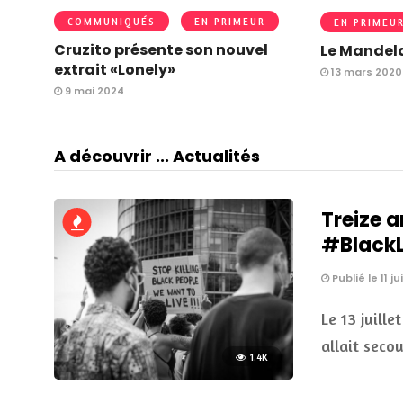
COMMUNIQUÉS
EN PRIMEUR
EN PRIMEU
Cruzito présente son nouvel
Le Mandela
extrait «Lonely»
13 mars 2020
9 mai 2024
A découvrir ... Actualités
Treize a
#BlackLi
Publié le 11 ju
Le 13 juille
allait seco
1.4K