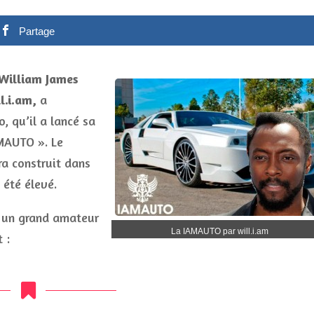
Partage
William James
l.i.am,
a
, qu’il a lancé sa
MAUTO ». Le
ra construit dans
 été élevé.
it un grand amateur
La IAMAUTO par will.i.am
 :