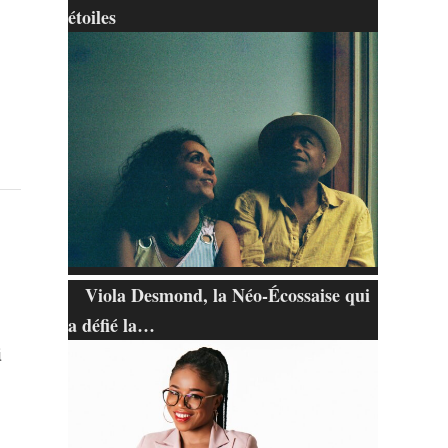
étoiles
Viola Desmond, la Néo-Écossaise qui
a défié la…
i