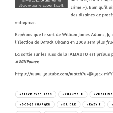
janvier 2011. Le chanteur fut
découvert par le rappeur Eazy-E.
crime »). Bien qu’il a
des dizaines de procè
entreprise.
Espérons que le sort de William James Adams, Jr, 
l’élection de Barack Obama en 2008 sera plus fruc
La sortie sur les rues de la
IAMAUTO
est prévue p
#WillPower.
httpv://www.youtube.com/watch?v=jjXyqcx-mYY
#BLACK EYED PEAS
#CHANTEUR
#CREATIVE
#DODGE CHARGER
#DR DRE
#EAZY E