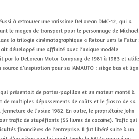
 réussi à retrouver une rarissime DeLorean DMC-12, qui a
étant le moyen de transport pour le personnage de Michael 
ns la trilogie cinématographique « Retour vers le Futur 
l ait développé une affinité avec l’unique modèle
it par la DeLorean Motor Company de 1981 à 1983 et utili
source d’inspiration pour sa IAMAUTO : siège bas et lign
 qui présentait de portes-papillon et un moteur monté à
 eut de multiples dépassements de coûts et le fiasco de sa
fermeture de l’usine 1982. En outre, le propriétaire John
ur trafic de stupéfiants (55 livres de cocaïne). Trafic qui
icultés financières de l’entreprise. Il fut libéré suite à un
ssait d’un piège que lui avait tendu le FBI (« poussé au