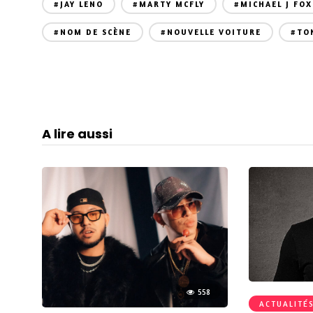
#JAY LENO
#MARTY MCFLY
#MICHAEL J FOX
#NOM DE SCÈNE
#NOUVELLE VOITURE
#TO
A lire aussi
558
ACTUALITÉ