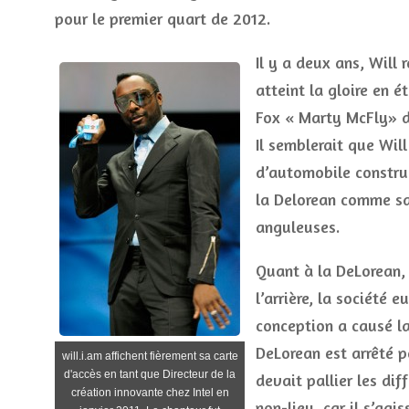
pour le premier quart de 2012.
Il y a deux ans, Will
atteint la gloire en 
Fox « Marty McFly» da
Il semblerait que Wil
d’automobile constru
la Delorean comme sa 
anguleuses.
Quant à la DeLorean,
l’arrière, la société
conception a causé la 
DeLorean est arrêté po
will.i.am affichent fièrement sa carte
d'accès en tant que Directeur de la
devait pallier les diff
création innovante chez Intel en
non-lieu, car il s’agi