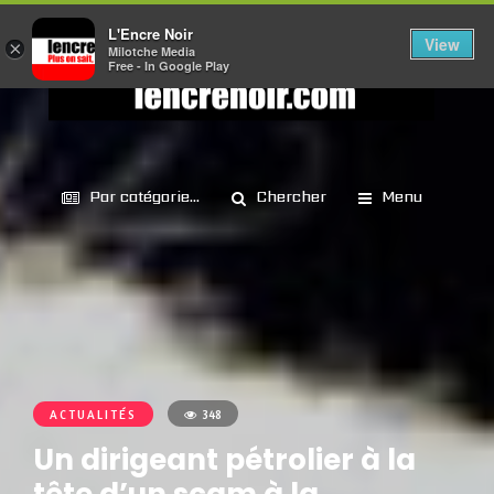
L'Encre Noir
View
×
Milotche Media
Free - In Google Play
Par catégorie...
Chercher
Menu
ACTUALITÉS
348
Un dirigeant pétrolier à la