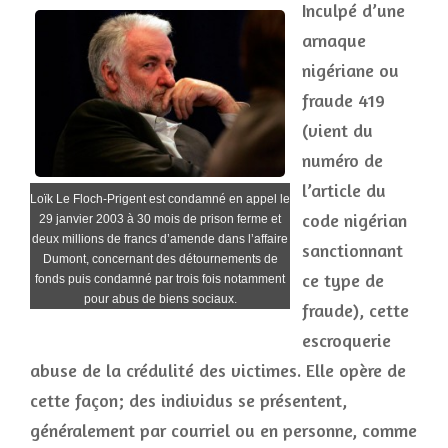
Inculpé d’une
arnaque
nigériane ou
fraude 419
(vient du
numéro de
l’article du
Loïk Le Floch-Prigent est condamné en appel le
code nigérian
29 janvier 2003 à 30 mois de prison ferme et
deux millions de francs d’amende dans l’affaire
sanctionnant
Dumont, concernant des détournements de
ce type de
fonds puis condamné par trois fois notamment
pour abus de biens sociaux.
fraude), cette
escroquerie
abuse de la crédulité des victimes. Elle opère de
cette façon; des individus se présentent,
généralement par courriel ou en personne, comme