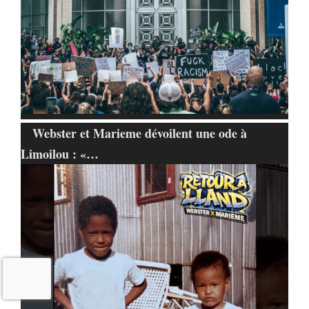
Webster et Marieme dévoilent une ode à
Limoilou : «…