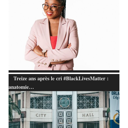
Treize ans après le cri #BlackLivesMatter :
anatomie…