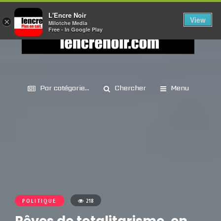
L'Encre Noir
View
×
Milotche Media
Free - In Google Play
Par catégorie...
Chercher
Menu
POLITIQUE
218