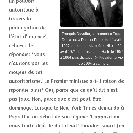
un pouvoir
autoritaire à
travers la
prolongation de
François Duvalier, surnommé « Papa
l’état d’urgence’,
Doc », né à Port-au-Prince le 14 avril
celui-ci de
1907 et mort dans la même ville le 21
avril 1971, fut président d’Haïti de 1957
répondre: ‘Nous
à 1964 puis dictateur (« Président à vie
n’aurions pas les
») de 1964 à sa mort.
moyens de cet
autoritarisme.’ Le Premier ministre a-t-il raison de
répondre ainsi? Oui, parce que ce qu’il dit n’est
pas faux. Non, parce que c’est peut-être
dommage. Lorsque le New York Times demanda à
Papa Doc au début de son régime: ‘L’opposition
vous traite déjà de dictateur!’ Duvalier sourit (en