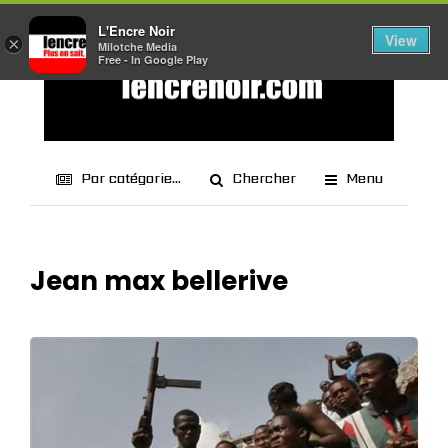
L'Encre Noir
View
×
Milotche Media
Free - In Google Play
Par catégorie...
Chercher
Menu
Jean max bellerive