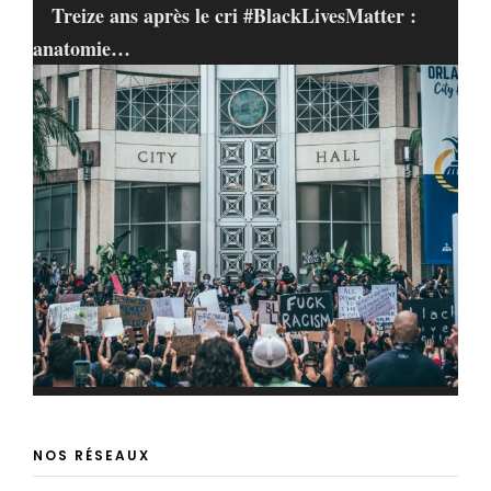
Treize ans après le cri #BlackLivesMatter :
anatomie…
NOS RÉSEAUX