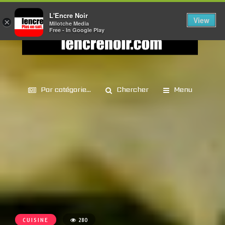
L'Encre Noir
View
×
Milotche Media
Free - In Google Play
Par catégorie...
Chercher
Menu
CUISINE
280