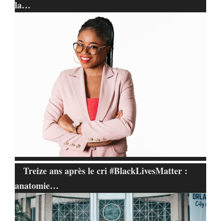
la…
Treize ans après le cri #BlackLivesMatter :
anatomie…