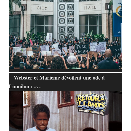
Webster et Marieme dévoilent une ode à
Limoilou : «…