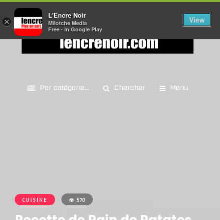
L'Encre Noir
View
×
Milotche Media
Free - In Google Play
Par catégorie...
Chercher
Menu
CUISINE
570