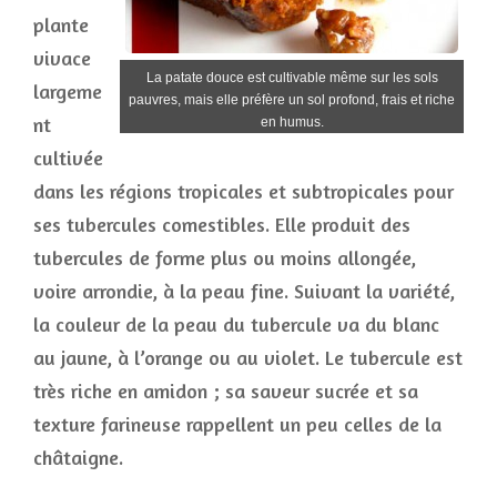
plante
vivace
La patate douce est cultivable même sur les sols
largeme
pauvres, mais elle préfère un sol profond, frais et riche
nt
en humus.
cultivée
dans les régions tropicales et subtropicales pour
ses tubercules comestibles. Elle produit des
tubercules de forme plus ou moins allongée,
voire arrondie, à la peau fine. Suivant la variété,
la couleur de la peau du tubercule va du blanc
au jaune, à l’orange ou au violet. Le tubercule est
très riche en amidon ; sa saveur sucrée et sa
texture farineuse rappellent un peu celles de la
châtaigne.