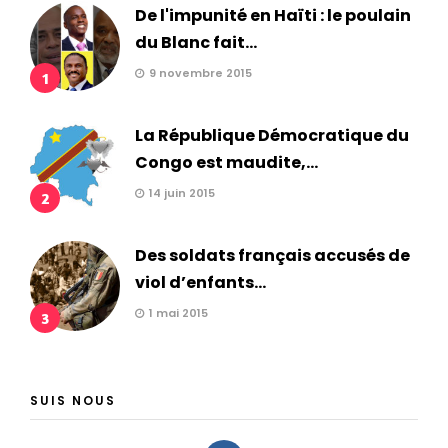
De l'impunité en Haïti : le poulain
du Blanc fait...
9 novembre 2015
1
La République Démocratique du
Congo est maudite,...
14 juin 2015
2
Des soldats français accusés de
viol d’enfants...
1 mai 2015
3
SUIS NOUS