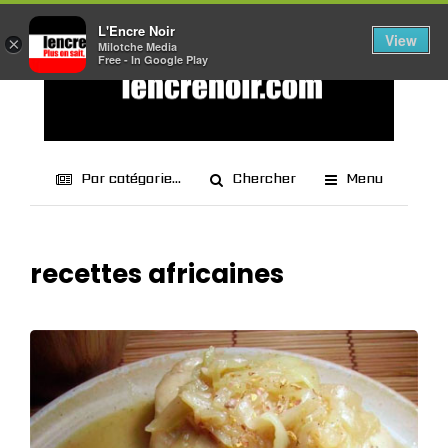
L'Encre Noir
View
×
Milotche Media
Free - In Google Play
Par catégorie...
Chercher
Menu
recettes africaines