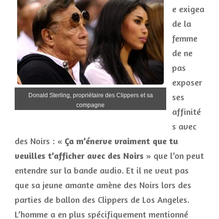
e exigea
de la
femme
de ne
pas
exposer
ses
Donald Sterling, propriétaire des Clippers et sa
compagne
affinité
s avec
des Noirs : «
Ça m’énerve vraiment que tu
veuilles t’afficher avec des Noirs
» que l’on peut
entendre sur la bande audio. Et il ne veut pas
que sa jeune amante amène des Noirs lors des
parties de ballon des Clippers de Los Angeles.
L’homme a en plus spécifiquement mentionné