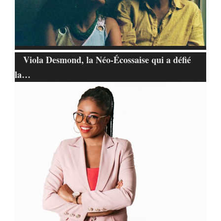
Viola Desmond, la Néo-Écossaise qui a défié
la…