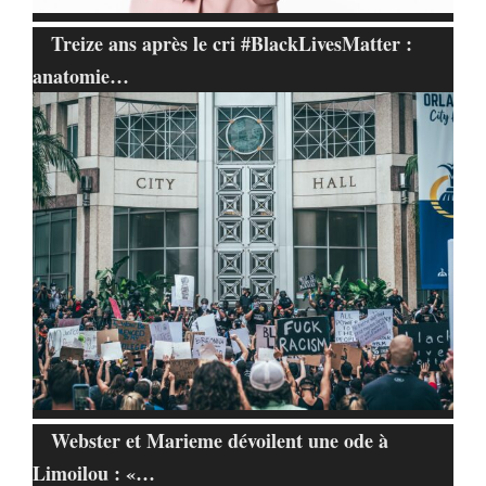
Treize ans après le cri #BlackLivesMatter :
anatomie…
Webster et Marieme dévoilent une ode à
Limoilou : «…