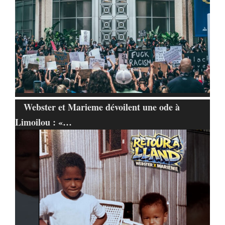
Webster et Marieme dévoilent une ode à
Limoilou : «…