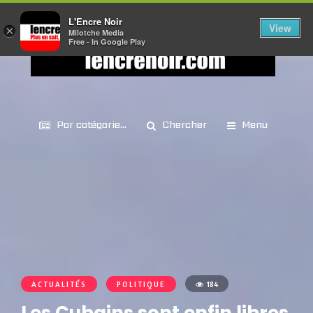
L'Encre Noir
View
×
Milotche Media
Free - In Google Play
Par catégorie...
Chercher
Menu
ACTUALITÉS
POLITIQUE
184