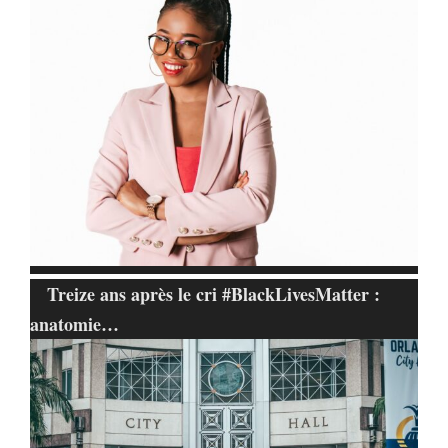
Treize ans après le cri #BlackLivesMatter :
anatomie…