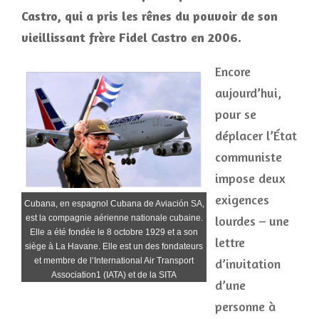
Castro, qui a pris les rênes du pouvoir de son
vieillissant frère Fidel Castro en 2006.
Encore
aujourd’hui,
pour se
déplacer l’État
communiste
impose deux
exigences
Cubana, en espagnol Cubana de Aviación SA,
lourdes – une
est la compagnie aérienne nationale cubaine.
Elle a été fondée le 8 octobre 1929 et a son
lettre
siège à La Havane. Elle est un des fondateurs
d’invitation
et membre de l’International Air Transport
Association1 (IATA) et de la SITA
d’une
personne à