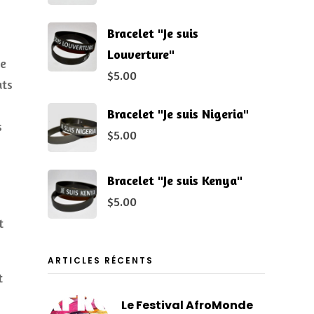
Bracelet "Je suis
Louverture"
le
$
5.00
ats
Bracelet "Je suis Nigeria"
s
$
5.00
Bracelet "Je suis Kenya"
$
5.00
t
ARTICLES RÉCENTS
t
Le Festival AfroMonde