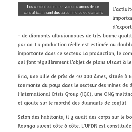
Les combats entre mouvements armés rivaux
L’activi
centrafricains sont dus au commerce de diamants
importan
d’export
– de diamants alluvionnaires de très bonne qualit
par an. La production réelle est estimée au doubl
importante dans ce secteur. La production, le com
qui font régulièrement l’objet de plans visant à les
Bria, une ville de près de 40 000 âmes, située à 
tournante du pays dans le secteur des mines de d
l’International Crisis Group (IGC), une ONG multina
et ajoute sur le marché des diamants de conflit.
Selon des habitants, il y avait des corps sur le b
Rounga vivent côte à côte. L’UFDR est constituée