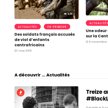
4.1K
ACTUALITÉ
ACTUALITÉS
EN PRIMEUR
Une odeur 
Des soldats français accusés
sur la Cen
de viol d’enfants
4 novembre 
centrafricains
1 mai 2015
A découvrir ... Actualités
Treize a
#BlackLi
Publié le 11 ju