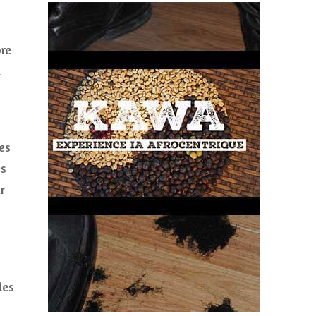
ore
l
es
es
r
les