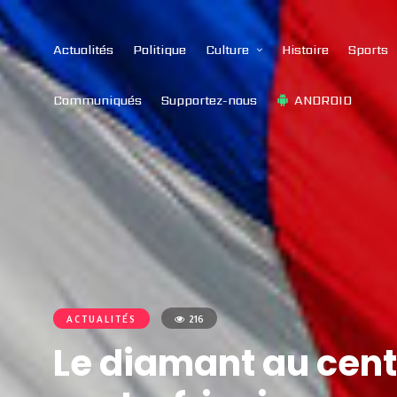
Actualités
Politique
Culture
Histoire
Sports
Communiqués
Supportez-nous
ANDROID
ACTUALITÉS
216
Le diamant au cent