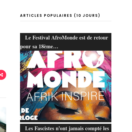
ARTICLES POPULAIRES (10 JOURS)
Le Festival AfroMonde est de retour
pour sa 18ème…
Les Fascistes n’ont jamais compté les