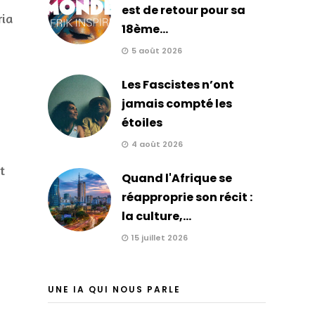
est de retour pour sa
ria
18ème...
5 août 2026
Les Fascistes n’ont
jamais compté les
étoiles
4 août 2026
t
Quand l'Afrique se
réapproprie son récit :
la culture,...
15 juillet 2026
UNE IA QUI NOUS PARLE