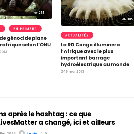
255
305
S
EN PRIMEUR
ACTUALITÉS
de génocide plane
La RD Congo illuminera
trafrique selon l’ONU
l’Afrique avec le plus
2013
important barrage
hydroélectrique au monde
19 mai 2013
ns après le hashtag : ce que
vesMatter a changé, ici et ailleurs
illet 2026
Lenia
0