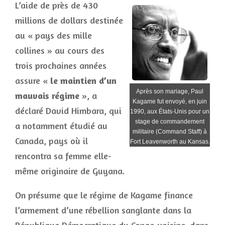
L’aide de près de 430
millions de dollars destinée
au « pays des mille
collines » au cours des
trois prochaines années
assure «
le maintien d’un
Après son mariage, Paul
mauvais régime
», a
Kagame fut envoyé, en juin
déclaré David Himbara, qui
1990, aux États-Unis pour un
stage de commandement
a notamment étudié au
militaire (Command Staff) à
Canada, pays où il
Fort Leavenworth au Kansas.
rencontra sa femme elle-
même originaire de Guyana.
On présume que le régime de Kagame finance
l’armement d’une rébellion sanglante dans la