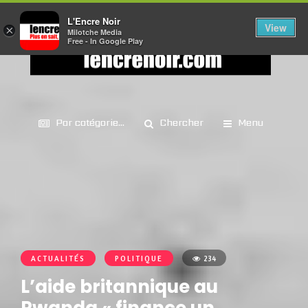
L'Encre Noir
View
×
Milotche Media
Free - In Google Play
Par catégorie...
Chercher
Menu
ACTUALITÉS
POLITIQUE
234
L’aide britannique au