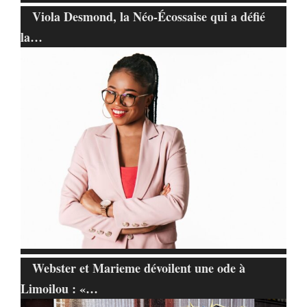
Viola Desmond, la Néo-Écossaise qui a défié
la…
Webster et Marieme dévoilent une ode à
Limoilou : «…