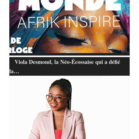
Viola Desmond, la Néo-Écossaise qui a défié
la…