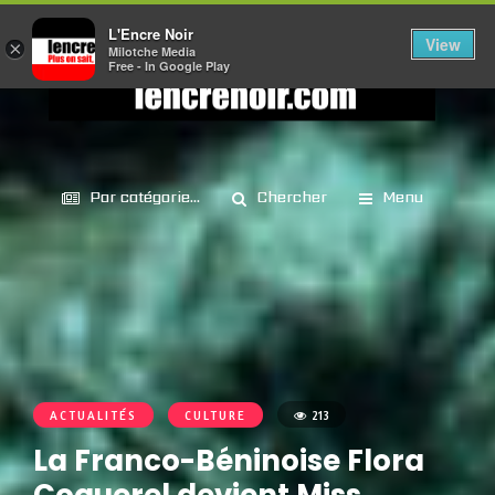
L'Encre Noir
View
×
Milotche Media
Free - In Google Play
Par catégorie...
Chercher
Menu
ACTUALITÉS
CULTURE
213
La Franco-Béninoise Flora