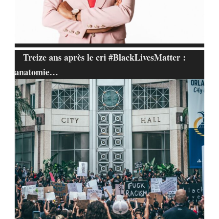
Treize ans après le cri #BlackLivesMatter :
anatomie…