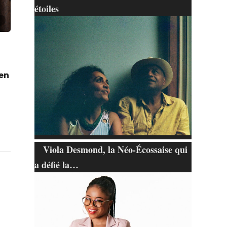
étoiles
en
Viola Desmond, la Néo-Écossaise qui
a défié la…