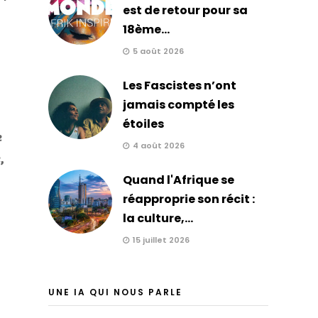
est de retour pour sa
18ème...
5 août 2026
Les Fascistes n’ont
jamais compté les
s
étoiles
e
4 août 2026
,
Quand l'Afrique se
réapproprie son récit :
la culture,...
15 juillet 2026
UNE IA QUI NOUS PARLE