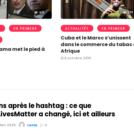
475
291
S
EN PRIMEUR
ACTUALITÉS
EN PRIMEUR
Cuba et le Maroc s’unissent
dans le commerce du tabac 
ama met le pied à
Afrique
6 octobre 2015
ns après le hashtag : ce que
vesMatter a changé, ici et ailleurs
illet 2026
Lenia
0