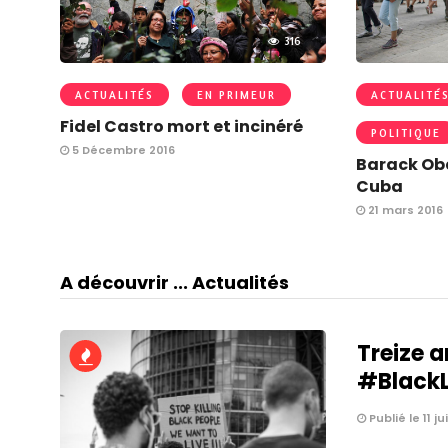
316
ACTUALITÉS
EN PRIMEUR
ACTUALITÉ
Fidel Castro mort et incinéré
POLITIQUE
5 Décembre 2016
Barack Ob
Cuba
21 mars 2016
A découvrir ... Actualités
Treize a
#BlackLi
Publié le 11 ju