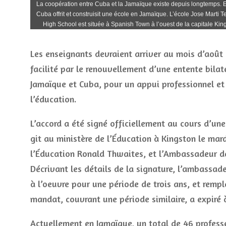
La coopération entre Cuba et la Jamaïque existe depuis longtemps.
Cuba offrit et construisit une école en Jamaïque. L’école Jose Marti T
High School est située à Spanish Town à l’ouest de la capitale Kin
Les enseignants devraient arriver au mois d’août 
facilité par le renouvellement d’une entente bilat
Jamaïque et Cuba, pour un appui professionnel et 
l’éducation.
L’accord a été signé officiellement au cours d’un
git au ministère de l’Éducation à Kingston le mardi
l’Éducation Ronald Thwaites, et l’Ambassadeur d
Décrivant les détails de la signature, l’ambassa
à l’oeuvre pour une période de trois ans, et remp
mandat, couvrant une période similaire, a expiré 
Actuellement en Jamaïque, un total de 46 professe