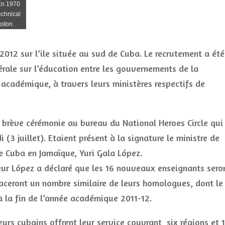
 En 1970
echnical
gston.
2012 sur l’ile située au sud de Cuba. Le recrutement a été
érale sur l’éducation entre les gouvernements de la
académique, à travers leurs ministères respectifs de
e brève cérémonie au bureau du National Heroes Circle qui
 (3 juillet). Etaient présent à la signature le ministre de
e Cuba en Jamaïque, Yuri Gala López.
deur López a déclaré que les 16 nouveaux enseignants sero
laceront un nombre similaire de leurs homologues, dont le
à la fin de l’année académique 2011-12.
urs cubains offrent leur service couvrant six régions et 