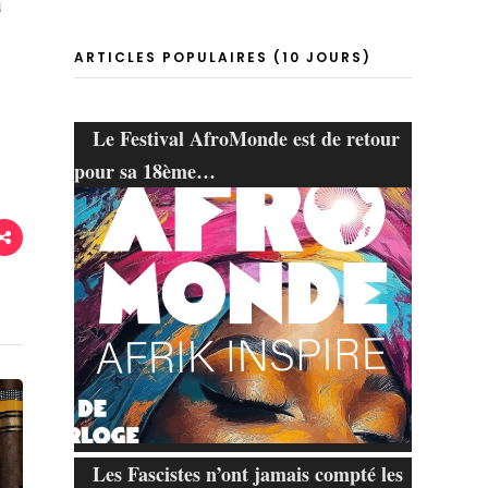
u
ARTICLES POPULAIRES (10 JOURS)
Le Festival AfroMonde est de retour
pour sa 18ème…
Les Fascistes n’ont jamais compté les