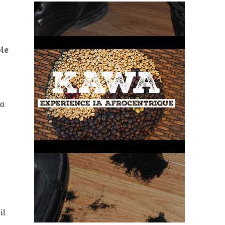
ple
la
il