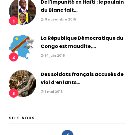
De l'impunité en Haïti : le poulain
du Blanc fait...
9 novembre 2015
1
La République Démocratique du
Congo est maudite,...
14 juin 2015
2
Des soldats français accusés de
viol d’enfants...
1 mai 2015
3
SUIS NOUS