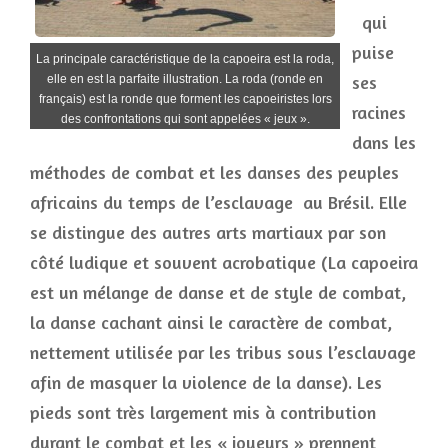
qui
puise
La principale caractéristique de la capoeira est la roda,
ses
elle en est la parfaite illustration. La roda (ronde en
français) est la ronde que forment les capoeiristes lors
racines
des confrontations qui sont appelées « jeux ».
dans les
méthodes de combat et les danses des peuples
africains du temps de l’esclavage au Brésil. Elle
se distingue des autres arts martiaux par son
côté ludique et souvent acrobatique (La capoeira
est un mélange de danse et de style de combat,
la danse cachant ainsi le caractère de combat,
nettement utilisée par les tribus sous l’esclavage
afin de masquer la violence de la danse). Les
pieds sont très largement mis à contribution
durant le combat et les « joueurs » prennent