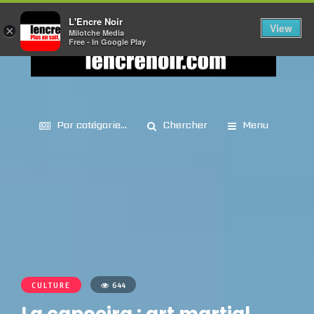
L'Encre Noir
View
×
Milotche Media
Free - In Google Play
Par catégorie...
Chercher
Menu
CULTURE
644