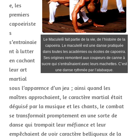
e, les
premiers
capoeiriste
s
Le Maculelê fait partie de la vie, de l’histoire de la
s’entrainaie
capoeira. Le maculelê est une danse pratiquée
nt à lutter
dans toutes les académies ou écoles de capoeira.
Ses origines remontent aux coupeurs de canne à
en cachant
sucre qui s’entraînaient avec leurs machettes. C’est
leur art
une danse rythmée par l’atabaque.
martial
sous l’apparence d’un jeu ; ainsi quand les
maîtres approchaient, le caractère martial était
déguisé par la musique et les chants, le combat
se transformait promptement en une sorte de
danse qui trompait leur méfiance et leur
empêchaient de voir caractère belliqueux de la