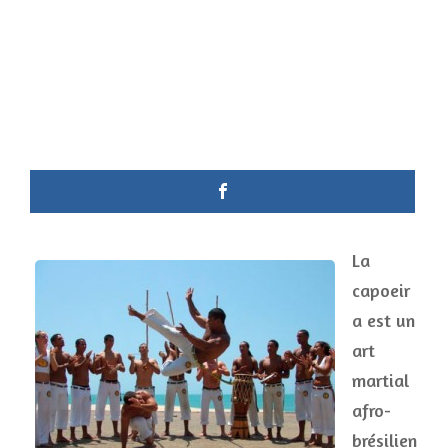
La
capoeir
a est un
art
martial
afro-
brésilien