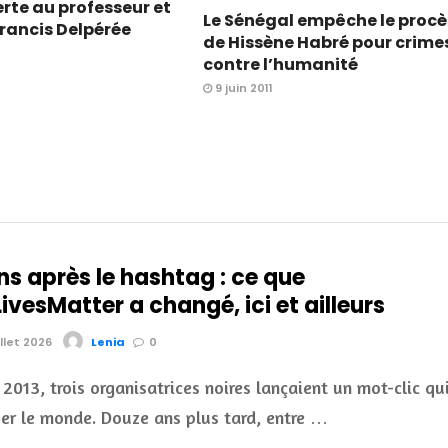
erte au professeur et
Le Sénégal empêche le procè
rancis Delpérée
de Hissène Habré pour crime
contre l’humanité
9 juin 2011
ns après le hashtag : ce que
vesMatter a changé, ici et ailleurs
illet 2026
Lenia
0
t 2013, trois organisatrices noires lançaient un mot-clic qu
uer le monde. Douze ans plus tard, entre …