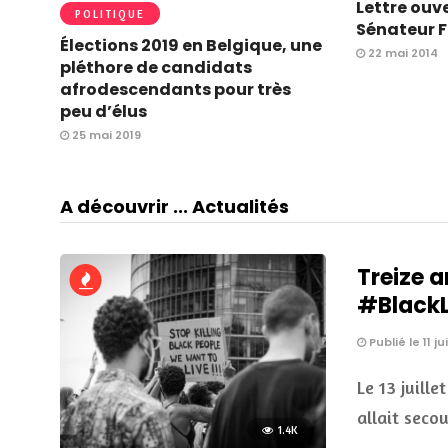
Lettre ouv
POLITIQUE
Sénateur F
Élections 2019 en Belgique, une
22 mai 2014
pléthore de candidats
afrodescendants pour très
peu d’élus
25 mai 2019
A découvrir ... Actualités
Treize a
#BlackLi
Publié le 11 ju
Le 13 juille
allait seco
1.4K