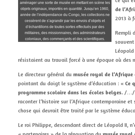
ce qui é
aménager une sorte de musée en mettant en scène les
de l’Afr
objets originaux, importés en quantité. Jusqu’en 1960,
année de l’indépendance du Congo, les collections ne
2013 à f
cessèrent de s’agrandir par les envois d’objets et
d’échantillons de toutes sortes effectués par des
Rempli d
militaires, des missionnaires, des administrateurs
coloniaux, des commerçants et des scientifiques.
souvent 
Léopold 
résistaient au travail forcé à une époque où des 
Le directeur général du
musée royal de l’Afrique 
pointant du doigt le système d’éducation : «
Ce q
programme scolaire dans les écoles belges.
/…/ 
raconter l’histoire sur l’Afrique contemporaine et
chose qui devrait être traité par le système éduc
Le roi Philippe, descendant direct de Léopold II, n
« partenaires » de la rénovation du
musée royal d