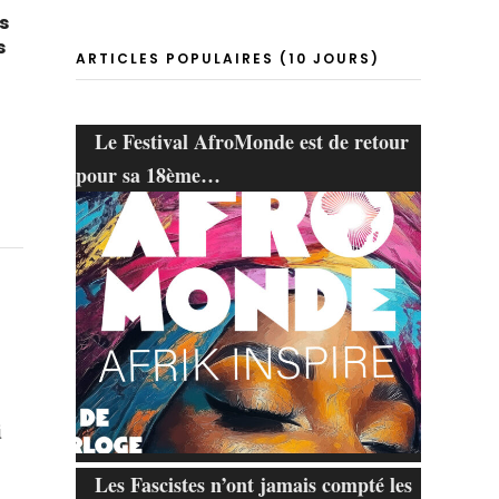
s
s
ARTICLES POPULAIRES (10 JOURS)
Le Festival AfroMonde est de retour
pour sa 18ème…
i
Les Fascistes n’ont jamais compté les