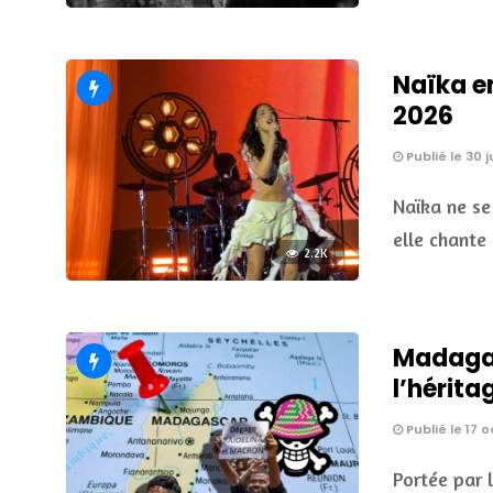
Naïka e
2026
Publié le 30 
Naïka ne se
elle chante 
2.2K
Madagasc
l’hérita
Publié le 17 
Portée par 