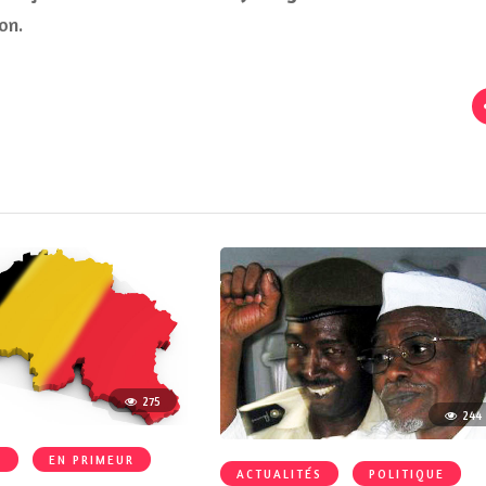
on.
275
244
S
EN PRIMEUR
ACTUALITÉS
POLITIQUE