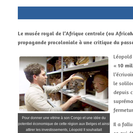
Le musée royal de l’Afrique centrale (ou Afric
propagande procoloniale à une critique du passé
Léopold 
«
10 mil
l’écriva
le solil
depuis c
suprémac
fermetur
Pour donner une vitrine à son Congo et une idée du
Il a fal
potentiel économique de cette région aux Belges et ainsi
attirer les investissements, Léopold II souhaitait