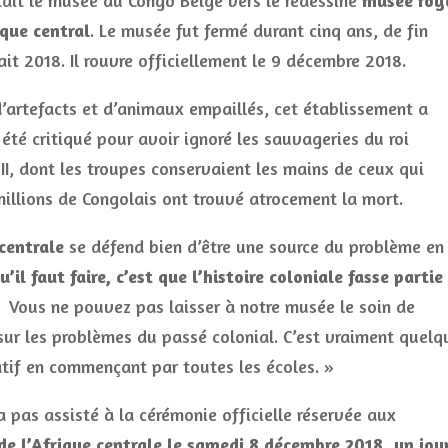
tait le musée du Congo Belge vers le redessiné
musée roy
ique central
. Le musée fut fermé durant cinq ans, de fin
ait 2018. Il rouvre officiellement le 9 décembre 2018.
’artefacts et d’animaux empaillés, cet établissement a
été critiqué pour avoir ignoré les sauvageries du roi
II, dont les troupes conservaient les mains de ceux qui
millions de Congolais ont trouvé atrocement la mort.
centrale
se défend bien d’être une source du problème en
u’il faut faire, c’est que l’histoire coloniale fasse partie
Vous ne pouvez pas laisser à notre musée le soin de
 sur les problèmes du passé colonial. C’est vraiment quelq
atif en commençant par toutes les écoles. »
’a pas assisté à la cérémonie officielle réservée aux
e l’Afrique centrale le samedi 8 décembre 2018, un jou