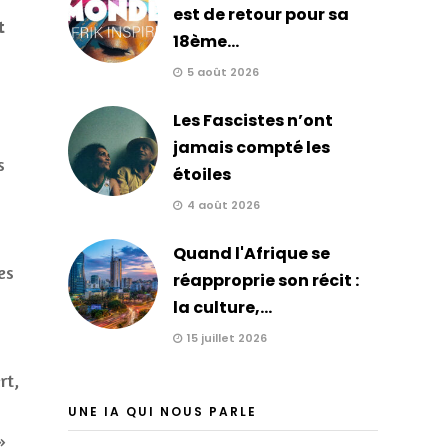
est de retour pour sa
t
18ème...
5 août 2026
Les Fascistes n’ont
jamais compté les
s
étoiles
4 août 2026
Quand l'Afrique se
es
réapproprie son récit :
la culture,...
15 juillet 2026
rt,
UNE IA QUI NOUS PARLE
»