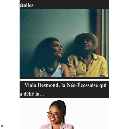
étoiles
Viola Desmond, la Néo-Écossaise qui
a défié la…
on