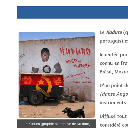
Le
Kuduro
(g
portugais) e
Inventée par
connu en Fra
Brésil, Moza
D’un point d
(danse Angol
instruments 
Diffusé tout
considéré co
Le Kuduro (graphie alternative de Ku duro,