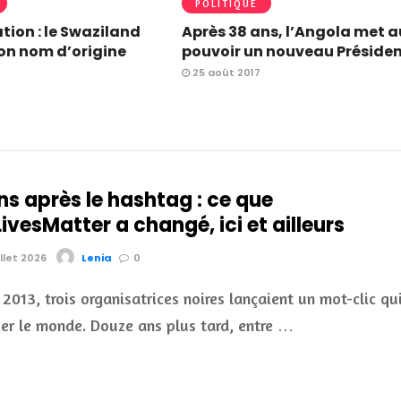
POLITIQUE
tion : le Swaziland
Après 38 ans, l’Angola met a
son nom d’origine
pouvoir un nouveau Préside
25 août 2017
ns après le hashtag : ce que
vesMatter a changé, ici et ailleurs
illet 2026
Lenia
0
t 2013, trois organisatrices noires lançaient un mot-clic qu
uer le monde. Douze ans plus tard, entre …