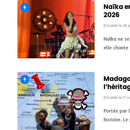
Naïka e
2026
Publié le 30 
Naïka ne se
elle chante 
2.2K
Madagasc
l’hérita
Publié le 17 
Portée par 
histoire. L
4.0K