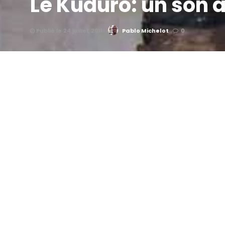
Le Kuduro: un son 
Publié le 24 juillet 2011
Pablo Michelot
0