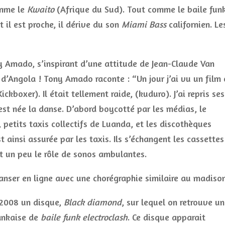
omme le
Kwaito
(Afrique du Sud). Tout comme le baile fun
t il est proche, il dérive du son
Miami Bass
californien. Le
 Amado, s’inspirant d’une attitude de Jean-Claude Van
’Angola ! Tony Amado raconte : “Un jour j’ai vu un film
boxer). Il était tellement raide, (kuduro). J’ai repris ses
’est née la danse. D’abord boycotté par les médias, le
 petits taxis collectifs de Luanda, et les discothèques
 ainsi assurée par les taxis. Ils s’échangent les cassettes
t un peu le rôle de sonos ambulantes.
nser en ligne avec une chorégraphie similaire au madison
 2008 un disque,
Black diamond
, sur lequel on retrouve u
Lankaise de
baile funk
electroclash
. Ce disque apparait