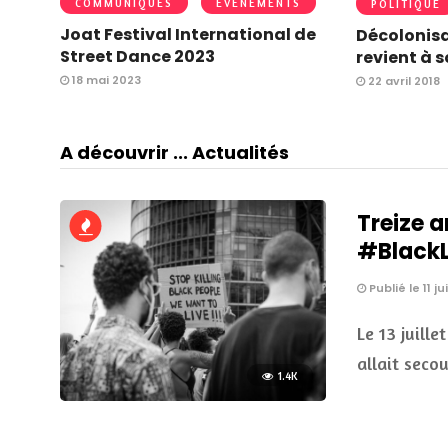
COMMUNIQUÉS
EVENEMENTS
POLITIQUE
Joat Festival International de
Décolonisa
Street Dance 2023
revient à 
18 mai 2023
22 avril 2018
A découvrir ... Actualités
Treize a
#BlackLi
Publié le 11 ju
Le 13 juille
allait seco
1.4K