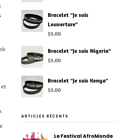
k
Bracelet "Je suis
s
Louverture"
$
5.00
 où
Bracelet "Je suis Nigeria"
$
5.00
Bracelet "Je suis Kenya"
 et
$
5.00
.
ARTICLES RÉCENTS
ne
Le Festival AfroMonde