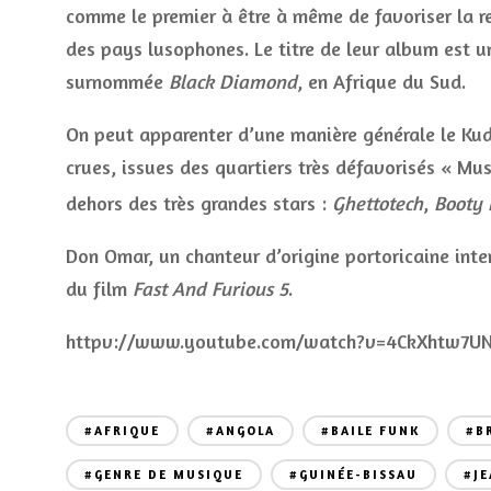
comme le premier à être à même de favoriser la r
des pays lusophones. Le titre de leur album est u
surnommée
Black Diamond
, en Afrique du Sud.
On peut apparenter d’une manière générale le Kud
crues, issues des quartiers très défavorisés « Mu
dehors des très grandes stars :
Ghettotech
,
Booty 
Don Omar, un chanteur d’origine portoricaine int
du film
Fast And Furious 5
.
httpv://www.youtube.com/watch?v=4CkXhtw7U
#AFRIQUE
#ANGOLA
#BAILE FUNK
#B
#GENRE DE MUSIQUE
#GUINÉE-BISSAU
#JE