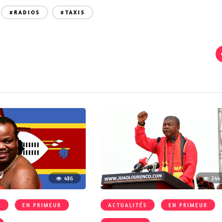
#RADIOS
#TAXIS
486
244
S
EN PRIMEUR
ACTUALITÉS
EN PRIMEUR