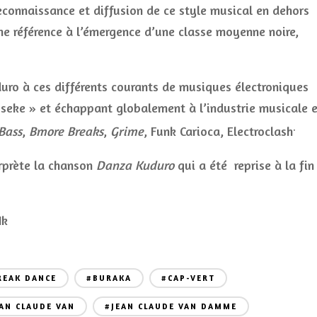
econnaissance et diffusion de ce style musical en dehors
ne référence à l’émergence d’une classe moyenne noire,
uro à ces différents courants de musiques électroniques
sseke » et échappant globalement à l’industrie musicale 
.
Bass
,
Bmore Breaks
,
Grime
, Funk Carioca, Electroclash
erprète la chanson
Danza Kuduro
qui a été reprise à la fin
Nk
REAK DANCE
#BURAKA
#CAP-VERT
AN CLAUDE VAN
#JEAN CLAUDE VAN DAMME