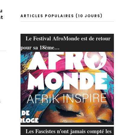
u
ARTICLES POPULAIRES (10 JOURS)
nt
Le Festival AfroMonde est de retour
pour sa 18ème…
i
Les Fascistes n’ont jamais compté les