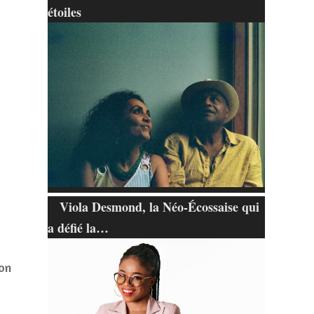
étoiles
Viola Desmond, la Néo-Écossaise qui
a défié la…
on