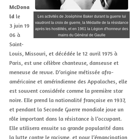
McDona
ld
le
Les activités de Joséphine Baker durant la guerre lui
vaudront la croix de guerre, la Médaille de la résistance
3 juin 19
après les hostilités, et en 1961 la Légion d'honneur des
06 à
mains du Général de Gaulle
Saint-
Louis, Missouri, et décédée le 12 avril 1975 à
Paris, est une célèbre chanteuse, danseuse et
meneuse de revue. D’origine métissée afro-
américaine et amérindienne des Appalaches, elle
est souvent considérée comme la première star
noire. Elle prend la nationalité française en 1937,
et pendant la Seconde Guerre mondiale joue un
rôle important dans la résistance à l’occupant.
Elle utilisera ensuite sa grande popularité dans
la lutte contre le racisme, et pour l’émancipation