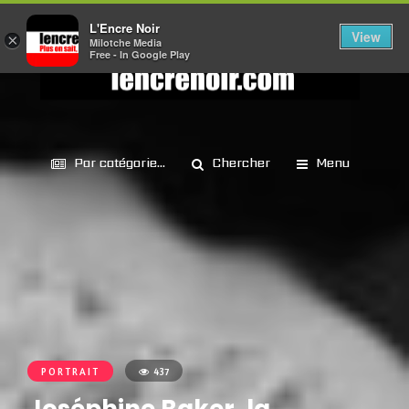
L'Encre Noir
View
×
Milotche Media
Free - In Google Play
Par catégorie...
Chercher
Menu
PORTRAIT
437