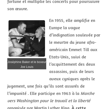
fortune et multiplie les concerts pour poursuivre
son œuvre.
En 1955, elle amplifie en
Europe la vague
d’indignation soulevée par
le meurtre du jeune afro-
américain Emmet Till aux
Etats-Unis, suivi de
Joséphine Baker et le boxeur
l’acquittement des deux
Joe Louis
assassins, puis de leurs
aveux cyniques après le
jugement, une fois qu’ils sont assurés de
l’impunité . Elle participe en 1963 à la
Marche
vers Washington pour le travail et la liberté
organisée par Martin Luther King.
À cette