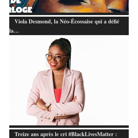
Viola Desmond, la Néo-Écossaise qui a défié
la…
Treize ans après le cri #BlackLivesMatter :