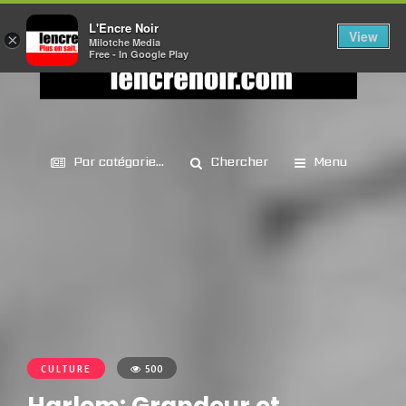
L'Encre Noir
View
×
Milotche Media
Free - In Google Play
Par catégorie...
Chercher
Menu
CULTURE
500