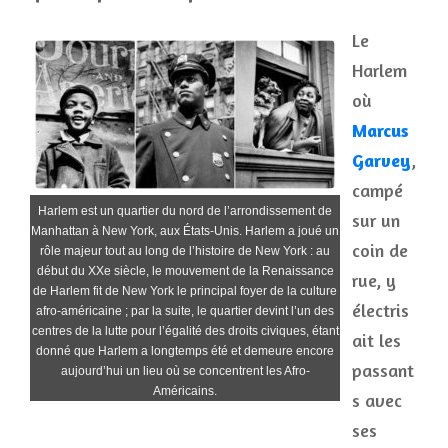
Le
Harlem
où
Marcus
Garvey
,
campé
Harlem est un quartier du nord de l’arrondissement de
sur un
Manhattan à New York, aux États-Unis. Harlem a joué un
coin de
rôle majeur tout au long de l’histoire de New York : au
début du XXe siècle, le mouvement de la Renaissance
rue, y
de Harlem fit de New York le principal foyer de la culture
électris
afro-américaine ; par la suite, le quartier devint l’un des
centres de la lutte pour l’égalité des droits civiques, étant
ait les
donné que Harlem a longtemps été et demeure encore
passant
aujourd’hui un lieu où se concentrent les Afro-
Américains.
s avec
ses